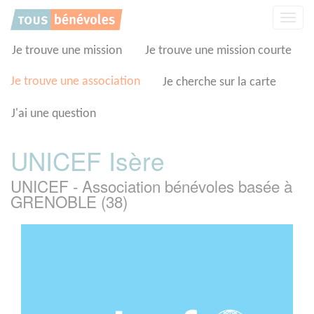
Panneau de gestion des cookies
Affic
la
navig
Je trouve une mission
Je trouve une mission courte
Je trouve une association
Je cherche sur la carte
J'ai une question
UNICEF Isère
UNICEF - Association bénévoles basée à
GRENOBLE (38)