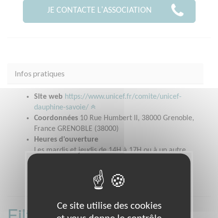
JE CONTACTE L'ASSOCIATION
Infos pratiques
Site web
https://www.unicef.fr/comite/unicef-
dauphine-savoie/
Coordonnées
10 Rue Humbert II, 38000 Grenoble,
France GRENOBLE (38000)
Heures d'ouverture
Les mardis et jeudis de 14H à 17H ou à un autre
moment sur rendez vous.
Ce site utilise des cookies
Filtrer les missions