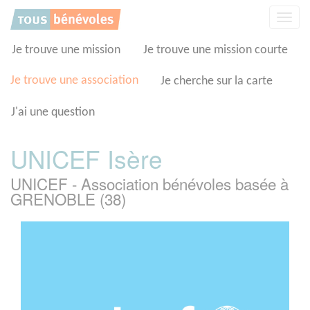
Panneau de gestion des cookies
Affic
la
navig
Je trouve une mission
Je trouve une mission courte
Je trouve une association
Je cherche sur la carte
J'ai une question
UNICEF Isère
UNICEF - Association bénévoles basée à
GRENOBLE (38)