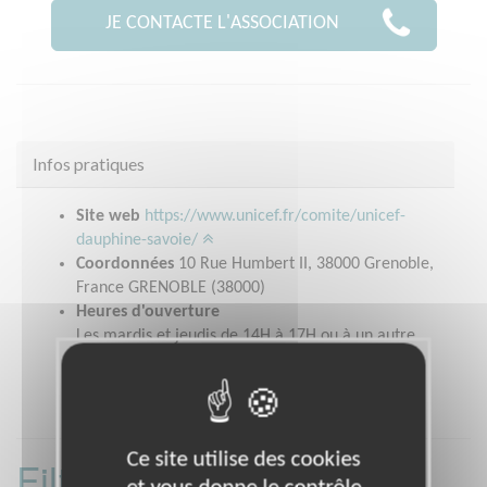
JE CONTACTE L'ASSOCIATION
Infos pratiques
Site web
https://www.unicef.fr/comite/unicef-
dauphine-savoie/
Coordonnées
10 Rue Humbert II, 38000 Grenoble,
France GRENOBLE (38000)
Heures d'ouverture
Les mardis et jeudis de 14H à 17H ou à un autre
moment sur rendez vous.
Ce site utilise des cookies
Filtrer les missions