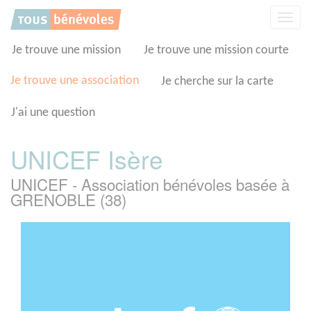
Panneau de gestion des cookies
Affic
la
navig
Je trouve une mission
Je trouve une mission courte
Je trouve une association
Je cherche sur la carte
J'ai une question
UNICEF Isère
UNICEF - Association bénévoles basée à
GRENOBLE (38)