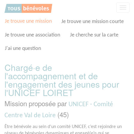
Panneau de gestion des cookies
Affic
la
navig
Je trouve une mission
Je trouve une mission courte
Je trouve une association
Je cherche sur la carte
J'ai une question
Chargé·e de
l'accompagnement et de
l'engagement des jeunes pour
l'UNICEF LOIRET
Mission proposée par
UNICEF - Comité
(45)
Centre Val de Loire
Être bénévole au sein d'un comité UNICEF, c’est rejoindre un
réseau de bénévoles dynamiques et engagé(e)s qui se