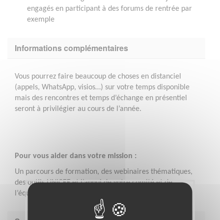
engagés en participant à des forums de rentrée par
exemple
Informations complémentaires
Vous pourrez faire beaucoup de choses en distanciel
(appels, WhatsApp, visios…) sur votre temps disponible
mais des rencontres et temps d’échange en présentiel
seront à privilégier au cours de l’année.
Pour vous aider dans votre mission :
Un parcours de formation, des webinaires thématiques,
des outils UNICEF et l’appui de votre comité et de
l’équipe Accompagnement de l’Engagement Jeunes.