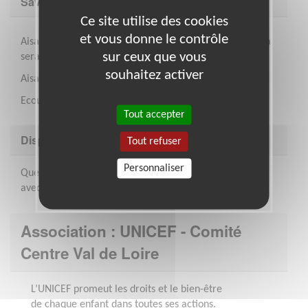
Savoir être & compétences
Ce site utilise des cookies
et vous donne le contrôle
Aisance dans les relations avec les jeunes (titulaire Bafa
sur ceux que vous
serait un plus)
souhaitez activer
Aisance dans l’animation de groupes
Ecoute, bienveillance
Tout accepter
Disponibilité demandée
Tout refuser
Personnaliser
Quelques heures par semaine selon vos disponibilités
avec possibilité de quelques temps forts annuels
Association : UNICEF - Comité
Centre Val de Loire
L’UNICEF promeut les droits et le bien-être
de chaque enfant dans toutes ses actions.