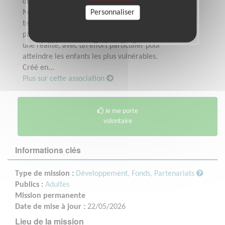
de chaque enfant dans toutes ses actions.
Nous travaillons dans 190 pays et
Personnaliser
territoires du monde entier avec nos
partenaires pour faire de cet engagement
une réalité, avec un effort particulier pour
atteindre les enfants les plus vulnérables.
Créé en...
Plus sur cette association
Je me porte
volontaire
Informations clés
Type de mission :
Développement, Fonds, Partenariats
Publics :
Adultes
Mission permanente
Date de mise à jour :
22/05/2026
Lieu de la mission