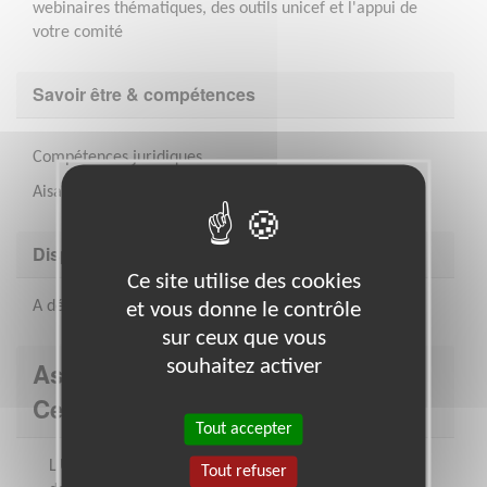
webinaires thématiques, des outils unicef et l'appui de
votre comité
Savoir être & compétences
Compétences juridiques
Aisance relationnelle
Disponibilité demandée
Ce site utilise des cookies
A déterminer
et vous donne le contrôle
sur ceux que vous
souhaitez activer
Association : UNICEF - Comité
Centre Val de Loire
Tout accepter
L’UNICEF promeut les droits et le bien-être
Tout refuser