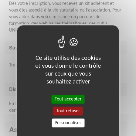
Dès votre inscription, vous recevez un kit adhérent et
vous êtes associé à la vie statutaire de l’association. Pour
vous aider dans votre mission : un parcours de
formation, des webinaires thématiques, des outils
UNICEF et l’appui du comité.
Savoir être & compétences
Ce site utilise des cookies
et vous donne le contrôle
Travail en équipe, adaptabilité, dynamisme et rigueur
sur ceux que vous
souhaitez activer
Disponibilité demandée
Tout accepter
En fonction du temps disponible, et au maximum une
demi-journée par semaine
Tout refuser
Personnaliser
Association : Unicef - Comité