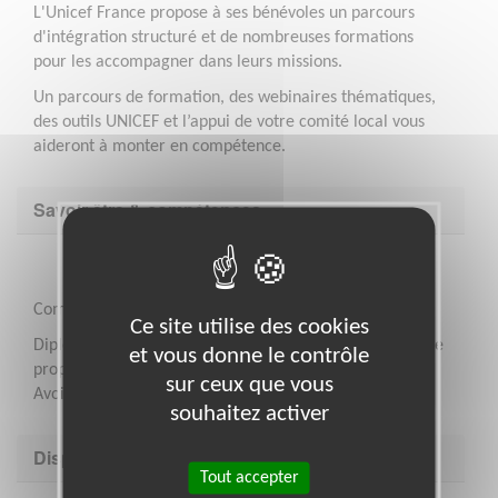
L'Unicef France propose à ses bénévoles un parcours
d'intégration structuré et de nombreuses formations
pour les accompagner dans leurs missions.
Un parcours de formation, des webinaires thématiques,
des outils UNICEF et l’appui de votre comité local vous
aideront à monter en compétence.
Savoir être & compétences
Compétences souhaitées :
Ce site utilise des cookies
Diplomatie, sens de l’écoute , pédagogie et être force de
et vous donne le contrôle
proposition
sur ceux que vous
Avoir le goût pour la gestion de projet.
souhaitez activer
Disponibilité demandée
Tout accepter