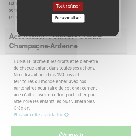
Dans la mesure du temps disponible, environ 1h par
Tout refuser
semaine, mais des rendez-vous en présentiel sont à
prévoir.
Personnaliser
Association : Unicef - Comité
Champagne-Ardenne
L’UNICEF promeut les droits et le bien-être
de chaque enfant dans toutes ses actions.
Nous travaillons dans 190 pays et
territoires du monde entier avec nos
partenaires pour faire de cet engagement
une réalité, avec un effort particulier pour
atteindre les enfants les plus vulnérables.
Créé en...
Plus sur cette association
Je me porte