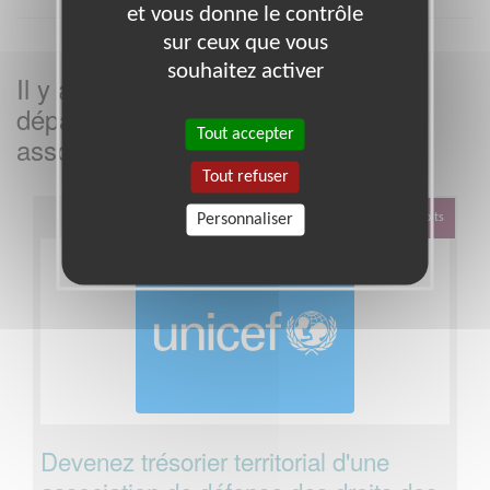
et vous donne le contrôle
sur ceux que vous
souhaitez activer
Il y a
missions bénévoles dans le
4
département
dans cette
Marne
Tout accepter
association
Tout refuser
Personnaliser
Défense Des Droits
Devenez trésorier territorial d'une