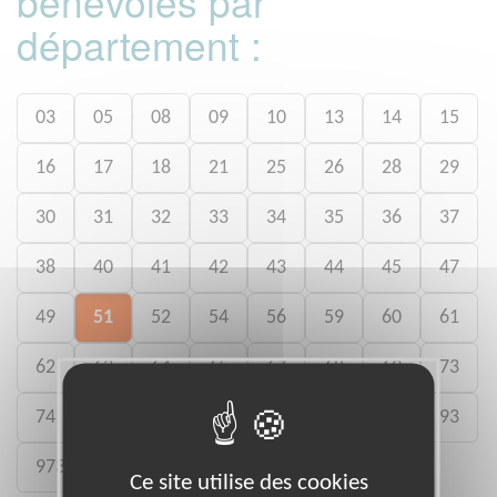
bénévoles par
département :
03
05
08
09
10
13
14
15
16
17
18
21
25
26
28
29
30
31
32
33
34
35
36
37
38
40
41
42
43
44
45
47
49
51
52
54
56
59
60
61
62
63
64
65
67
68
69
73
74
79
80
82
84
85
86
93
973
Ce site utilise des cookies