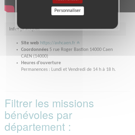
Personnaliser
Infos pratiques
Site web
https://avhcaen.fr
Coordonnées
5 rue Roger Bastion 14000 Caen
CAEN (14000)
Heures d'ouverture
Permanences : Lundi et Vendredi de 14 h à 18 h.
Filtrer les missions
bénévoles par
département :