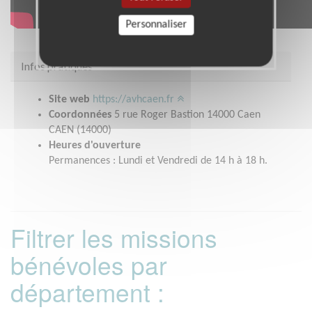
Personnaliser
Infos pratiques
Site web
https://avhcaen.fr
Coordonnées
5 rue Roger Bastion 14000 Caen
CAEN (14000)
Heures d'ouverture
Permanences : Lundi et Vendredi de 14 h à 18 h.
Filtrer les missions
bénévoles par
département :