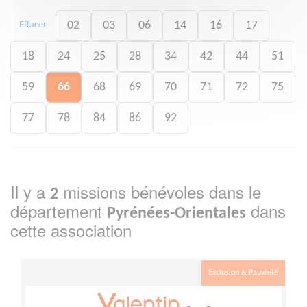
02
03
06
14
16
17
Effacer
18
24
25
28
34
42
44
51
59
66
68
69
70
71
72
75
77
78
84
86
92
Il y a
missions bénévoles dans le
2
département
dans
Pyrénées-Orientales
cette association
Exclusion & Pauvreté