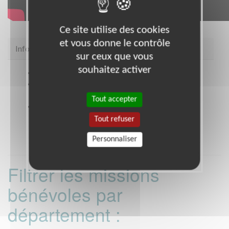
Ce site utilise des cookies
et vous donne le contrôle
Infos pratiques
sur ceux que vous
souhaitez activer
Site web
https://avhcaen.fr
Coordonnées
5 rue Roger Bastion 14000 Caen
CAEN (14000)
Tout accepter
Heures d'ouverture
Permanences : Lundi et Vendredi de 14 h à 18 h.
Tout refuser
Personnaliser
Filtrer les missions
bénévoles par
département :