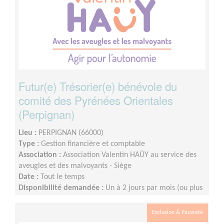
Futur(e) Trésorier(e) bénévole du
comité des Pyrénées Orientales
(Perpignan)
Lieu :
PERPIGNAN (66000)
Type :
Gestion financière et comptable
Association :
Association Valentin HAÜY au service des
aveugles et des malvoyants - Siège
Date :
Tout le temps
Disponibilité demandée :
Un à 2 jours par mois (ou plus
selon les disponibilités du bénévole), -« Télébénévolat »
possible à condition d’une présence au Comité à raison
Exclusion & Pauvreté
d’une demi journée par mois.