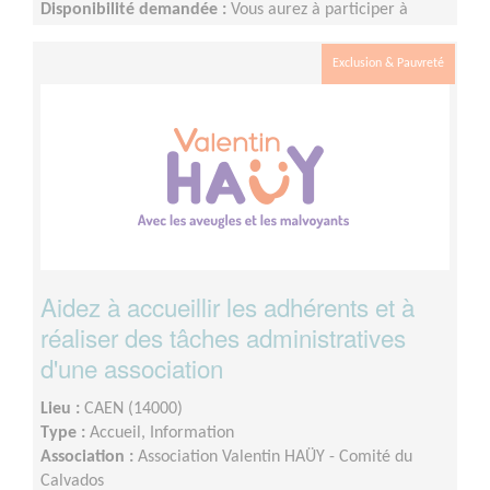
Disponibilité demandée :
Vous aurez à participer à
quelques réunions dont le calendrier est établi par les
collectivités locales et à vous rendre sur le terrain pour y
Exclusion & Pauvreté
réaliser des constats ou diagnostics.
Aidez à accueillir les adhérents et à
réaliser des tâches administratives
d'une association
Lieu :
CAEN (14000)
Type :
Accueil, Information
Association :
Association Valentin HAÜY - Comité du
Calvados