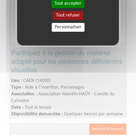
Tout accepter
Tout refuser
Personnaliser
Participez à la gestion du matériel
adapté pour les personnes déficientes
visuelles
Lieu :
CAEN (14000)
Type :
Aide à l'insertion, Parrainages
Association :
Association Valentin HAÜY - Comité du
Calvados
Date :
Tout le temps
Disponibilité demandée :
Quelques heures par semaine
en fonction de vos disponibilités
Exclusion & Pauvreté