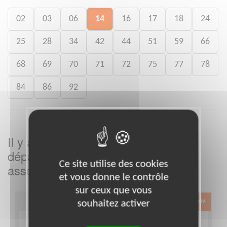
02
03
06
14
16
17
18
24
25
28
34
42
44
51
59
66
68
69
70
71
72
75
77
78
84
86
92
Il y a
missions bénévoles dans le
5
département
dans cette
Calvados
Ce site utilise des cookies
association
et vous donne le contrôle
sur ceux que vous
souhaitez activer
Exclusion & Pauvreté