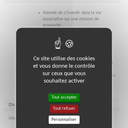
Volonté de s’investir dans la vie
associative sur une mission de
proximité,
Sensibilité à la cause des personnes
déficientes visuelles,
Qualités relationnelles, goût pour le
travail en équipe,
Capacités d’animation.
Ce site utilise des cookies
Une sensibilisation au handicap visuel,
et vous donne le contrôle
une présentation générale de
sur ceux que vous
l’Association et une formation au poste
souhaitez activer
seront assurées par l’Association
Valentin Haüy.
Tout accepter
Disponibilité demandée
Tout refuser
Une journée par semaine
Personnaliser