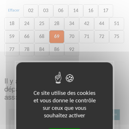
02
03
06
14
16
17
Effacer
18
24
25
28
34
42
44
51
59
66
68
69
70
71
72
75
77
78
84
86
92
Il y a
missions bénévoles dans le
5
département
dans cette
Rhône
Ce site utilise des cookies
association
et vous donne le contrôle
sur ceux que vous
souhaitez activer
Culture