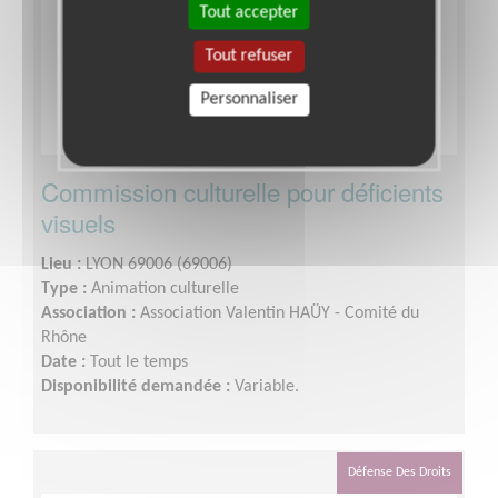
Tout accepter
Tout refuser
Personnaliser
Commission culturelle pour déficients
visuels
Lieu :
LYON 69006 (69006)
Type :
Animation culturelle
Association :
Association Valentin HAÜY - Comité du
Rhône
Date :
Tout le temps
Disponibilité demandée :
Variable.
Défense Des Droits