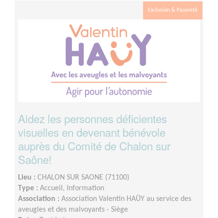
Participation ponctuelle à des réunions de préparation et
Exclusion & Pauvreté
de suivi. Contribution à la conception et à l'actualisation
des contenus pédagogiques. Accompagnement à distance
des stagiaires en amont ou à l'issue des formations. Une
grande partie de ces activités peut être réalisée à
distance.
Aidez les personnes déficientes
visuelles en devenant bénévole
auprès du Comité de Chalon sur
Saône!
Lieu :
CHALON SUR SAONE (71100)
Type :
Accueil, Information
Association :
Association Valentin HAÜY au service des
aveugles et des malvoyants - Siège