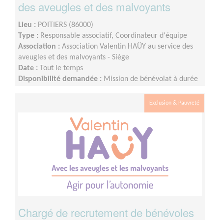
des aveugles et des malvoyants
Lieu :
POITIERS (86000)
Type :
Responsable associatif, Coordinateur d'équipe
Association :
Association Valentin HAÜY au service des
aveugles et des malvoyants - Siège
Date :
Tout le temps
Disponibilité demandée :
Mission de bénévolat à durée
indéterminée, avec une présence de deux jours par
semaine au minimum dans un premier temps (et
Exclusion & Pauvreté
présence accrue dans un deuxième temps, avec le
remplacement à moyen terme de la Présidente
actuelle).Avec l’impulsion de la personne recherchée, ce
Comité de la Vienne est appelé à un fort développement
compte tenu de l’importance de l’agglomération.
Chargé de recrutement de bénévoles