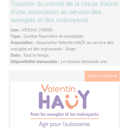
Trésorier du comité de la Haute Saône
d'une association au service des
aveugles et des malvoyants
Lieu :
VESOUL (70000)
Type :
Gestion financière et comptable
Association :
Association Valentin HAÜY au service des
aveugles et des malvoyants - Siège
Date :
Tout le temps
Disponibilité demandée :
La mission demande une
disponibilité d'au moins une journée (ou de 2 demi-
journées) par semaine. Dans ce cadre, une partie de la
Exclusion & Pauvreté
mission peut aussi se réaliser en télé-bénévolat.