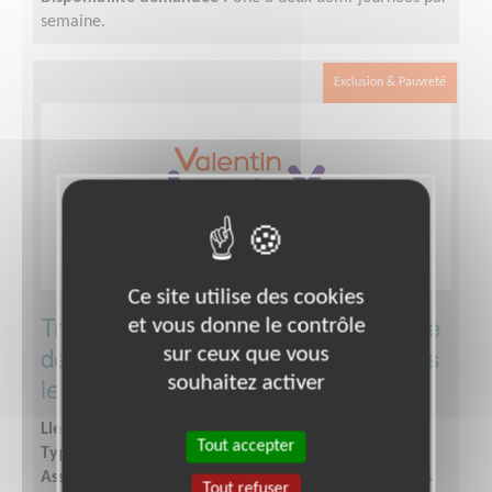
semaine.
Exclusion & Pauvreté
Ce site utilise des cookies
Trésorier d'une association au service
et vous donne le contrôle
des aveugles et des malvoyants dans
sur ceux que vous
le Vaucluse
souhaitez activer
Lieu :
AVIGNON (84000)
Tout accepter
Type :
Gestion financière et comptable
Association :
Association Valentin HAÜY au service des
Tout refuser