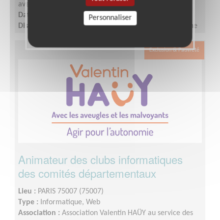
aveugles et des malvoyants - Siège
Date :
Tout le temps
Personnaliser
Disponibilité demandée :
quelques heures par semaine
Exclusion & Pauvreté
Animateur des clubs informatiques
des comités départementaux
Lieu :
PARIS 75007 (75007)
Type :
Informatique, Web
Association :
Association Valentin HAÜY au service des