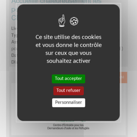
personnes exilées à l'entrée du
CEDRE
Lieu :
PARIS 75019 (75019)
Type :
Accueil, Information
Ce site utilise des cookies
Association :
Secours Catholique - Centre d'Entraide
et vous donne le contrôle
pour les Demandeurs d'Asile, Réfugiés et Exilés (CEDRE)
sur ceux que vous
Date :
Tout le temps
souhaitez activer
Disponibilité demandée :
Au moins 1/2 journée par
semaine sur les créneaux suivants : lundi, mardi et jeudi
matin de 8h45 à 12h/ mardis et jeudis après-midi de
Exclusion & Pauvreté
Tout accepter
13h30 à 17h30
Tout refuser
Personnaliser