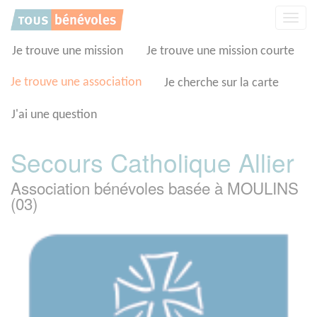
Panneau de gestion des cookies
Affic
la
navig
Je trouve une mission
Je trouve une mission courte
Je trouve une association
Je cherche sur la carte
J'ai une question
Secours Catholique Allier
Association bénévoles basée à MOULINS
(03)