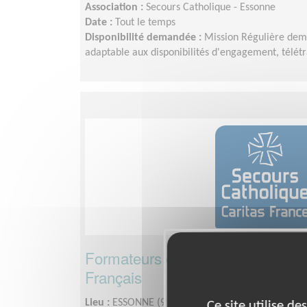
Association :
Secours Catholique - Essonne
Date :
Tout le temps
Disponibilité demandée :
Mission Régulière dem
adaptable aux disponibilités d'engagement, télétra
Formateurs et formatrices en App
Français
Lieu :
ESSONNE (91)
Ce site utilise d