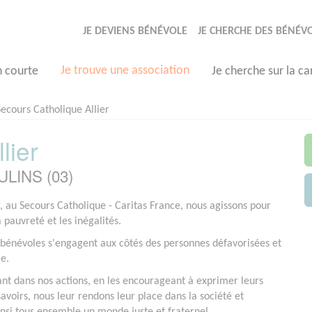
JE DEVIENS BÉNÉVOLE
JE CHERCHE DES BÉNÉV
Je trouve une association
n courte
Je cherche sur la ca
Secours Catholique Allier
lier
ULINS (03)
r, au Secours Catholique - Caritas France, nous agissons pour
a pauvreté et les inégalités.
bénévoles s'engagent aux côtés des personnes défavorisées et
ce.
ant dans nos actions, en les encourageant à exprimer leurs
savoirs, nous leur rendons leur place dans la société et