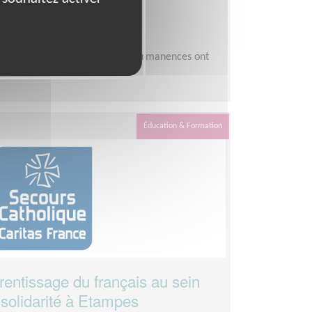
ue - Essonne
terminer en sachant que les permanences ont
samedi matin.
Éducation & Formation
rentissage du français au sein
 solidarité à Etampes