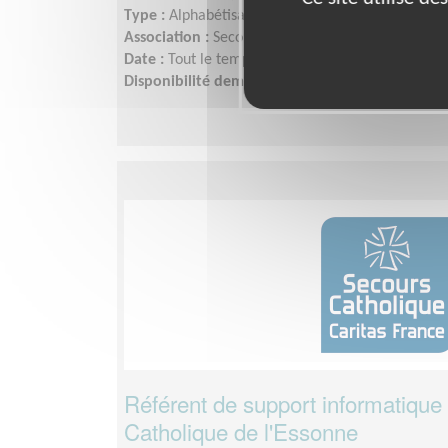
Type :
Alphabétisation, Français Langue Étrangèr
Association :
Secours Catholique - Essonne
Date :
Tout le temps
Disponibilité demandée :
2h/semaine, à définir 
Référent de support informatique
Catholique de l'Essonne