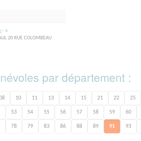
rg/
PAUL 20 RUE COLOMBEAU
bénévoles par département :
08
10
11
13
14
15
21
22
25
1
53
54
55
56
57
58
59
60
7
78
79
83
86
88
89
91
93