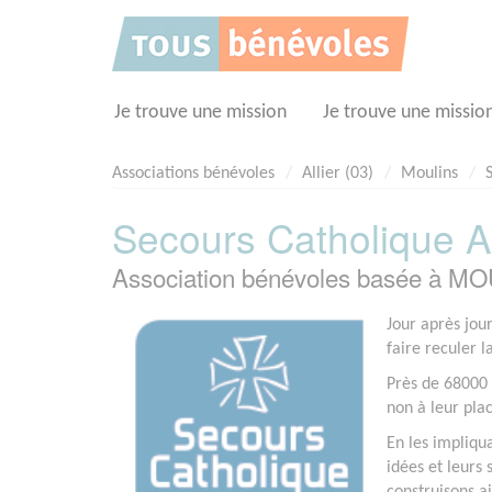
Panneau de gestion des cookies
Je trouve une mission
Je trouve une missio
Associations bénévoles
Allier (03)
Moulins
Secours Catholique Al
Association bénévoles basée à MO
Jour après jou
faire reculer l
Près de 68000 
non à leur pla
En les impliqu
idées et leurs 