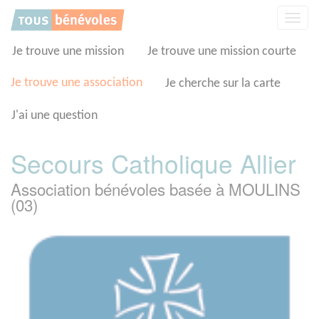
Panneau de gestion des cookies
Affic
la
navig
Je trouve une mission
Je trouve une mission courte
Je trouve une association
Je cherche sur la carte
J'ai une question
Secours Catholique Allier
Association bénévoles basée à MOULINS
(03)