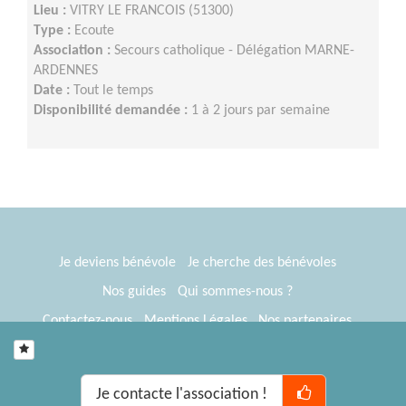
Lieu :
VITRY LE FRANCOIS (51300)
Type :
Ecoute
Association :
Secours catholique - Délégation MARNE-
ARDENNES
Date :
Tout le temps
Disponibilité demandée :
1 à 2 jours par semaine
Je deviens bénévole
Je cherche des bénévoles
Nos guides
Qui sommes-nous ?
Contactez-nous
Mentions Légales
Nos partenaires
Espace presse
® Tous Bénévoles 2012-2026
Webkast
Je contacte l'association !