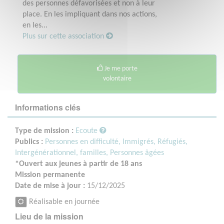
des personnes défavorisées et non à leur
place. En les impliquant dans nos actions,
en les...
Plus sur cette association
Je me porte
volontaire
Informations clés
Type de mission :
Ecoute
Publics :
Personnes en difficulté,
Immigrés, Réfugiés,
Intergénérationnel, familles,
Personnes âgées
*Ouvert aux jeunes à partir de 18 ans
Mission permanente
Date de mise à jour :
15/12/2025
Réalisable en journée
Lieu de la mission