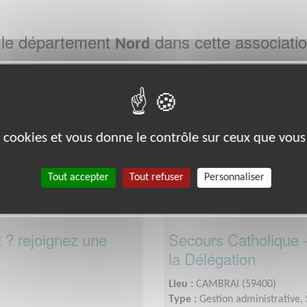
 le département
dans cette associati
Nord
Exclusion & Pauvreté
es cookies et vous donne le contrôle sur ceux que vous
Tout accepter
Tout refuser
Personnaliser
 ? rejoignez une
Secours Catholique -
la Délégation
Lieu :
CAMBRAI (59400)
Type :
Gestion administrative, 