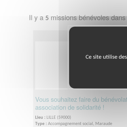
Il y a
missions bénévoles dans
5
Ce site utilise d
Vous souhaitez faire du bénévolat
association de solidarité !
Lieu :
LILLE (59000)
Type :
Accompagnement social, Maraude