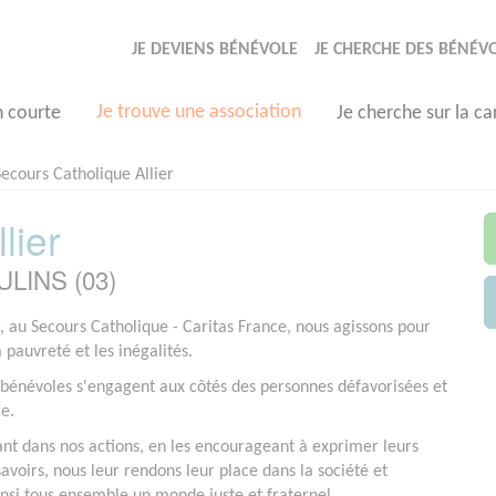
JE DEVIENS BÉNÉVOLE
JE CHERCHE DES BÉNÉV
Je trouve une association
n courte
Je cherche sur la ca
Secours Catholique Allier
lier
ULINS (03)
r, au Secours Catholique - Caritas France, nous agissons pour
a pauvreté et les inégalités.
bénévoles s'engagent aux côtés des personnes défavorisées et
ce.
ant dans nos actions, en les encourageant à exprimer leurs
savoirs, nous leur rendons leur place dans la société et