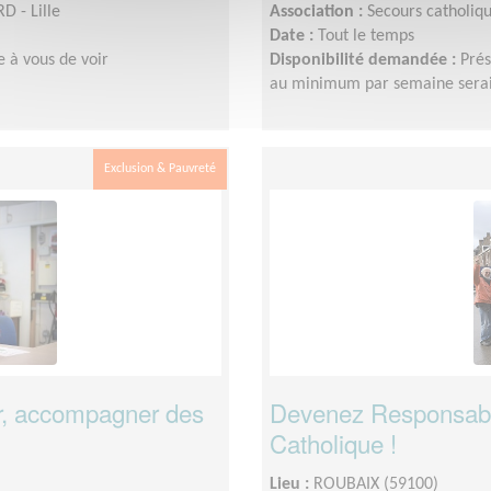
D - Lille
Association :
Secours catholiq
Date :
Tout le temps
e à vous de voir
Disponibilité demandée :
Prés
au minimum par semaine serait
Exclusion & Pauvreté
r, accompagner des
Devenez Responsabl
Catholique !
Lieu :
ROUBAIX (59100)