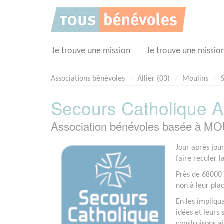
Panneau de gestion des cookies
Je trouve une mission
Je trouve une missio
Associations bénévoles
Allier (03)
Moulins
Secours Catholique Al
Association bénévoles basée à MO
Jour après jou
faire reculer l
Près de 68000 
non à leur pla
En les impliqu
idées et leurs 