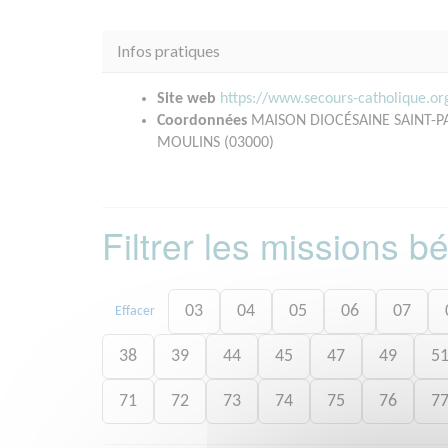
Infos pratiques
Site web
https://www.secours-catholique.o
Coordonnées
MAISON DIOCÉSAINE SAINT-
MOULINS (03000)
Filtrer les missions 
03
04
05
06
07
Effacer
38
39
44
45
47
49
5
71
72
73
74
75
76
7