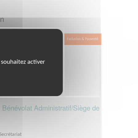
on
Exclusion & Pauvreté
 souhaitez activer
 Bénévolat Administratif/Siège de
Secrétariat