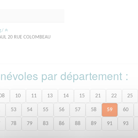
rg/
PAUL 20 RUE COLOMBEAU
bénévoles par département :
08
10
11
13
14
15
21
22
25
1
53
54
55
56
57
58
59
60
7
78
79
83
86
88
89
91
93