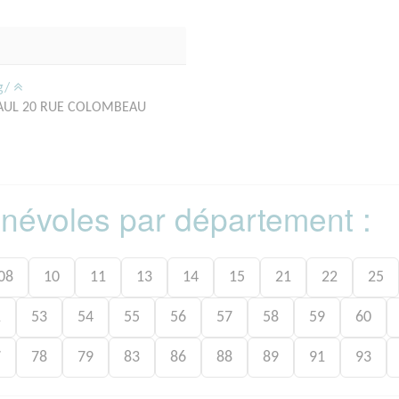
rg/
PAUL 20 RUE COLOMBEAU
bénévoles par département :
08
10
11
13
14
15
21
22
25
1
53
54
55
56
57
58
59
60
7
78
79
83
86
88
89
91
93