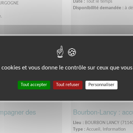
Date :
Tout le temps
BOURGOGNE
Disponibilité demandée :
à d
.
Exclusion & Pauvreté
es cookies et vous donne le contrôle sur ceux que vous
Tout accepter
Tout refuser
Personnaliser
compagner des
Bourbon-Lancy : accu
Lieu :
BOURBON LANCY (71140
Type :
Accueil, Information