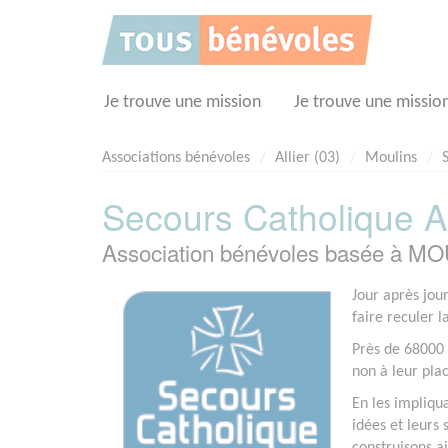
Panneau de gestion des cookies
Je trouve une mission
Je trouve une missio
Associations bénévoles
Allier (03)
Moulins
Secours Catholique Al
Association bénévoles basée à MO
Jour après jou
faire reculer l
Près de 68000 
non à leur pla
En les impliqu
idées et leurs 