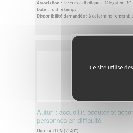
Association :
Secours catholique - Délégation 
Date :
Tout le temps
Disponibilité demandée :
à déterminer ensemble
Ce site utilise d
Autun : accueillir, écouter et ac
personnes en difficulté
Lieu :
AUTUN (71400)