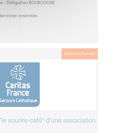
que - Délégation BOURGOGNE
éterminer ensemble.
Exclusion & Pauvreté
le sourire-café" d'une association