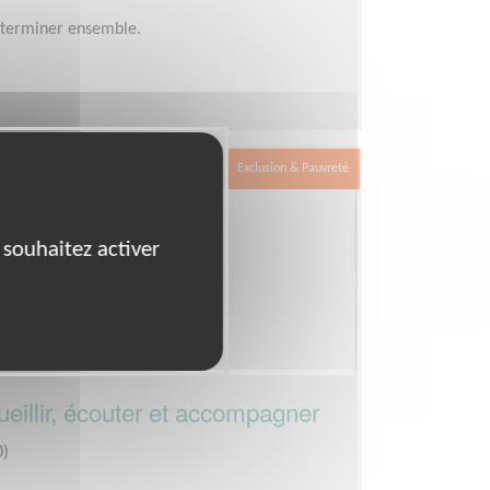
éterminer ensemble.
Exclusion & Pauvreté
 souhaitez activer
eillir, écouter et accompagner
)