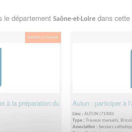
s le département
dans cette 
Saône-et-Loire
Exclusion & Pauvreté
 et à la préparation du
Autun : participer à 
Lieu :
AUTUN (71400)
Type :
Travaux manuels, Brico
Association :
Secours catholi