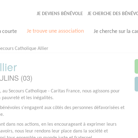
JE DEVIENS BÉNÉVOLE
JE CHERCHE DES BÉNÉV
Je trouve une association
n courte
Je cherche sur la ca
Secours Catholique Allier
lier
ULINS (03)
r, au Secours Catholique - Caritas France, nous agissons pour
a pauvreté et les inégalités.
bénévoles s'engagent aux côtés des personnes défavorisées et
ce.
ant dans nos actions, en les encourageant à exprimer leurs
savoirs, nous leur rendons leur place dans la société et