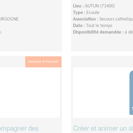
Lieu :
AUTUN (71400)
Type :
Ecoute
BOURGOGNE
Association :
Secours catholi
Date :
Tout le temps
.
Disponibilité demandée :
à d
Exclusion & Pauvreté
ccompagner des
Créer et animer un at