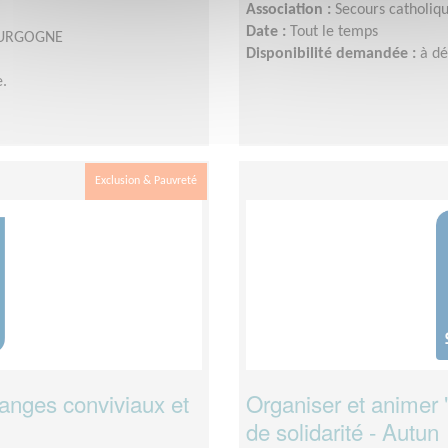
Association :
Secours catholi
Date :
Tout le temps
BOURGOGNE
Disponibilité demandée :
à d
.
Exclusion & Pauvreté
hanges conviviaux et
Organiser et animer "
de solidarité - Autun