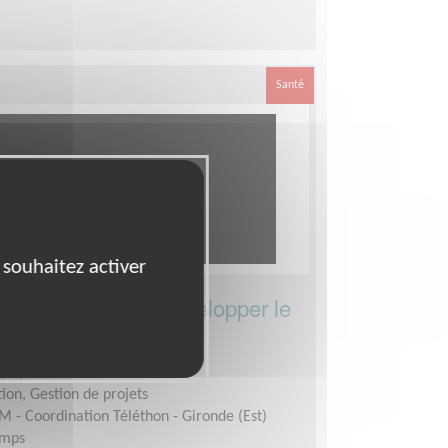
Santé
 souhaitez activer
- Communiquer - Développer le
(33)
ion, Gestion de projets
M - Coordination Téléthon - Gironde (Est)
emps