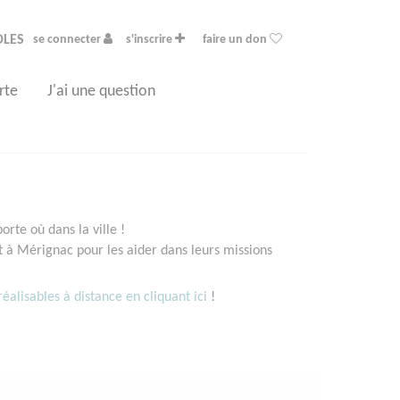
OLES
se connecter
s'inscrire
faire un don
rte
J'ai une question
rte où dans la ville !
à Mérignac pour les aider dans leurs missions
éalisables à distance en cliquant ici
!