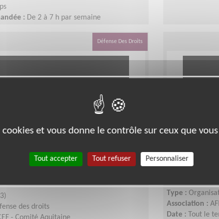
ps
mandée :
De 2 à 7 h par semaine
Défense Des Droits
es cookies et vous donne le contrôle sur ceux que vous
our une association de
Mobiliser 
Tout accepter
Tout refuser
Personnaliser
droits des enfants et agir
Téléthon
Lieu :
GIRONDE 
Type :
Organisat
3)
Association :
AF
fense des droits
Date :
Tout le t
EF - Comité Aquitaine