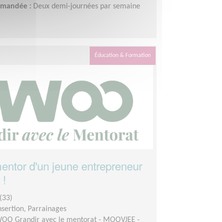
demandée :
Deux demi-journées par semaine
Éducation & Formation
ntor d'un jeune entrepreneur
 !
(33)
insertion, Parrainages
OO Grandir avec le mentorat - MOOVJEE -