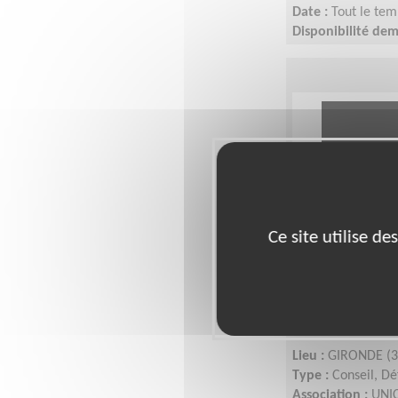
Date :
Tout le tem
Disponibilité de
Ce site utilise d
S'engager p
défense des 
localement !
Lieu :
GIRONDE (3
Type :
Conseil, Dé
Association :
UNIC