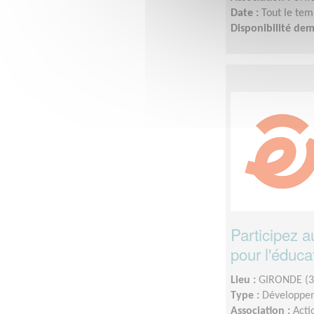
Date :
Tout le tem
Disponibilité de
Participez 
pour l'éduca
Lieu :
GIRONDE (3
Type :
Développem
Association :
Acti