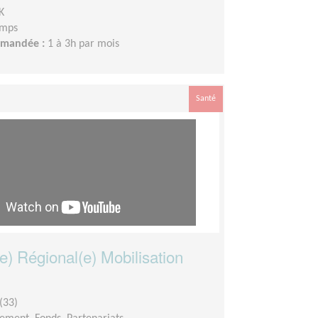
K
emps
demandée :
1 à 3h par mois
Santé
e) Régional(e) Mobilisation
(33)