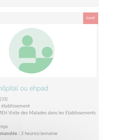
Santé
hôpital ou ehpad
(33)
n établissement
EH Visite des Malades dans les Etablissements
emps
demandée :
3 heures/semaine