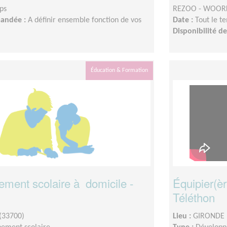
ps
REZOO - WOOR
mandée :
A définir ensemble fonction de vos
Date :
Tout le t
Disponibilité 
Éducation & Formation
ent scolaire à domicile -
Équipier(èr
Téléthon
(33700)
Lieu :
GIRONDE 