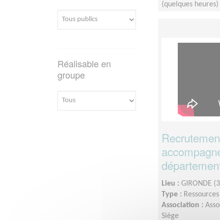
(quelques heures)
Réalisable en
groupe
Recrutement
accompagne
département
Lieu :
GIRONDE (3
Type :
Ressource
Association :
Asso
Siège