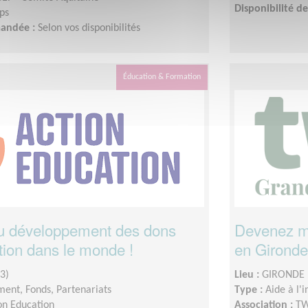
Disponibilité 
ps
mandée :
Selon vos disponibilités
Éducation & Formation
au développement des dons
Devenez me
tion dans le monde !
en Gironde
3)
Lieu :
GIRONDE 
ent, Fonds, Partenariats
Type :
Aide à l'
on Education
Association :
TW