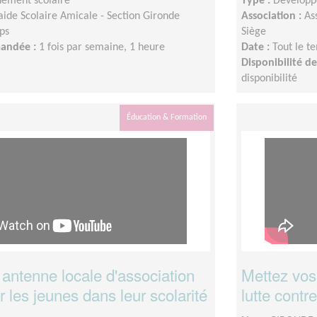
ement scolaire
Type :
Développ
aide Scolaire Amicale - Section Gironde
Association :
As
ps
Siège
mandée :
1 fois par semaine, 1 heure
Date :
Tout le t
Disponibilité 
disponibilité
Éducation & Formation
antenne locale d'association
Mettez vos
r les jeunes dans leur scolarité
lutte contr