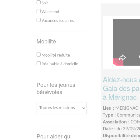
Soir
Week-end
Vacances scolaires
Mobilité
Mobilité réduite
Réalisable à domicile
Aidez-nous à
Pour les jeunes
Gala des par
bénévoles
à Mérignac
Lieu :
MERIGNAC 
Type :
Communica
Association :
COM
Date :
du 29/09/2
Pour aider qui
Disponibilité de