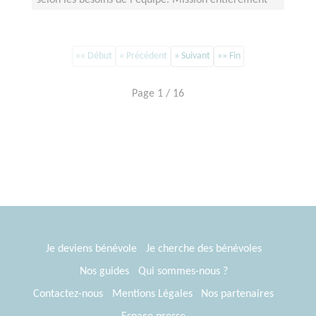
selon les besoins de l'équipe. Mission entièrement
réalisable à distance.
«« Début
« Précédent
» Suivant
»» Fin
Page 1 / 16
Je deviens bénévole
Je cherche des bénévoles
Nos guides
Qui sommes-nous ?
Contactez-nous
Mentions Légales
Nos partenaires