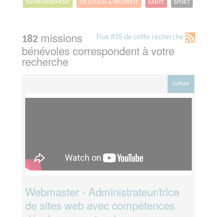
ENVIRONNEMENT
EXCLUSION & PAUVRETÉ
SANTÉ
SPORT
missions
Flux RSS de cette recherche
182
bénévoles correspondent à votre
recherche
Culture
Webmaster - Administrateur/trice
de sites web avec compétences