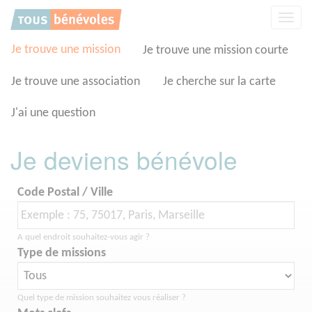
Panneau de gestion des cookies
Affic
la
navig
Je trouve une mission
Je trouve une mission courte
Je trouve une association
Je cherche sur la carte
J'ai une question
Je deviens bénévole
Code Postal / Ville
A quel endroit souhaitez-vous agir ?
Type de missions
Quel type de mission souhaitez vous réaliser ?