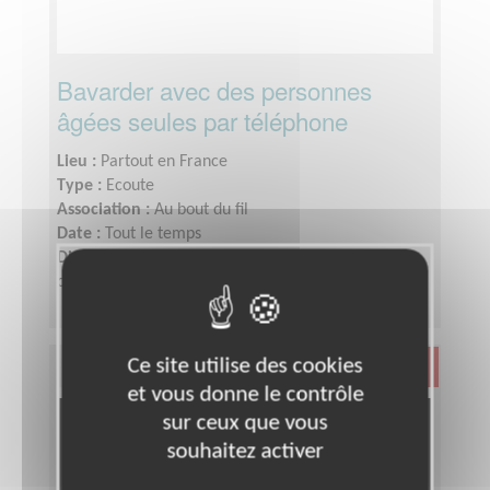
Bavarder avec des personnes
âgées seules par téléphone
Lieu :
Partout en France
Type :
Ecoute
Association :
Au bout du fil
Date :
Tout le temps
Disponibilité demandée :
Deux heures environ
chaque semaine
Ce site utilise des cookies
Santé
et vous donne le contrôle
sur ceux que vous
souhaitez activer