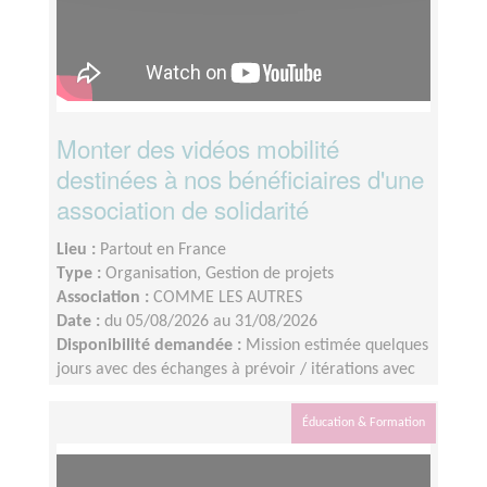
Monter des vidéos mobilité
destinées à nos bénéficiaires d'une
association de solidarité
Lieu :
Partout en France
Type :
Organisation, Gestion de projets
Association :
COMME LES AUTRES
Date :
du 05/08/2026 au 31/08/2026
Disponibilité demandée :
Mission estimée quelques
jours avec des échanges à prévoir / itérations avec
l’équipe interne.Tournage des vidéos : les 8 - 9 juillet
2026Identification du profil : idéalement avant le 10
Éducation & Formation
juillet 2026Montage : à finaliser d’ici la fin août