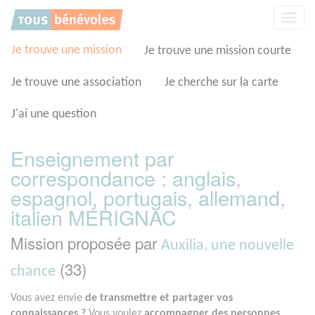
Panneau de gestion des cookies
Affic
la
navig
Je trouve une mission
Je trouve une mission courte
Je trouve une association
Je cherche sur la carte
J'ai une question
Enseignement par
correspondance : anglais,
espagnol, portugais, allemand,
italien MÉRIGNAC
Mission proposée par
Auxilia, une nouvelle
(33)
chance
Vous avez envie
de transmettre et partager vos
connaissances ?
Vous voulez
accompagner des personnes