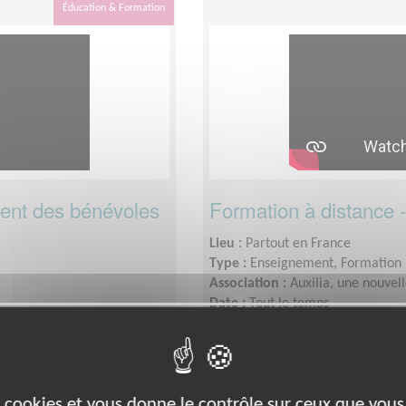
Éducation & Formation
ment des bénévoles
Formation à distance 
Lieu :
Partout en France
Type :
Enseignement, Formation
Association :
Auxilia, une nouvel
Date :
Tout le temps
Disponibilité demandée :
Quelqu
es cookies et vous donne le contrôle sur ceux que vous