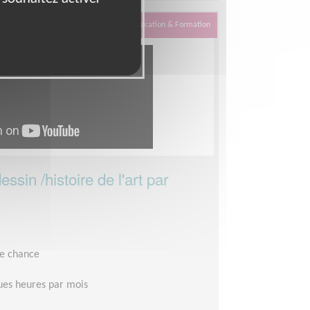
Éducation & Formation
sin /histoire de l'art par
le chance
es heures par mois