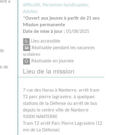
uent à
difficulté,
Personnes handicapées,
Adultes
*Ouvert aux jeunes à partir de 21 ans
Mission permanente
Date de mise à jour :
01/08/2025
Lieu accessible
Réalisable pendant les vacances
de
scolaires
Réalisable en journée
ne de
Lieu de la mission
7 rue des Haras à Nanterre, arrêt tram
T2 parc pierre lagravère, à quelques
stations de la Défense ou arrêt de bus
depuis le centre ville de Nanterre
92000 NANTERRE
Tram T2 arrêt Parc Pierre Lagravère (12
mn de La Défense)