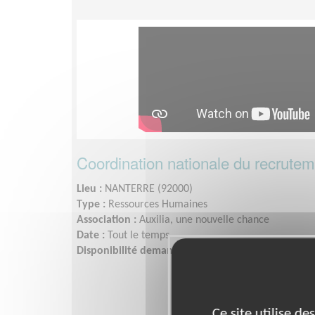
Coordination nationale du recrute
Lieu :
NANTERRE (92000)
Type :
Ressources Humaines
Association :
Auxilia, une nouvelle chance
Date :
Tout le temps
Disponibilité demandée :
1 à 2 jours par semaine
Ce site utilise d