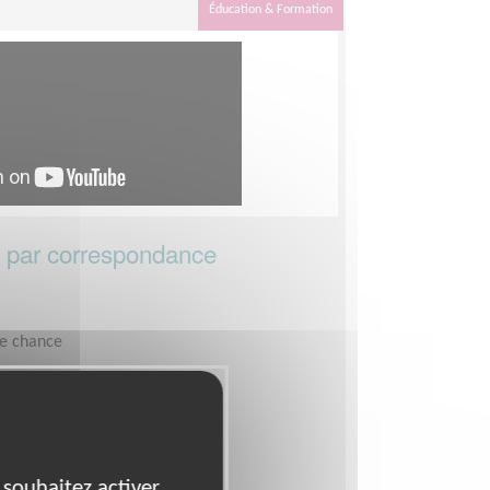
Éducation & Formation
- par correspondance
le chance
es heures par quinzaine
 souhaitez activer