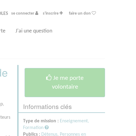
OLES
se connecter
s'inscrire
faire un don
rte
J'ai une question
de
Je me porte
volontaire
Informations clés
p,
ateurs
Type de mission :
Enseignement,
Formation
Publics :
Détenus,
Personnes en