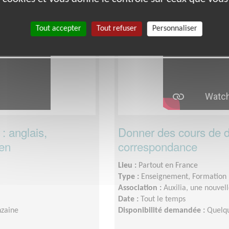
Éducation & Formation
Tout accepter
Tout refuser
Personnaliser
 anglais,
Donner des cours de des
ien
correspondance
Lieu :
Partout en France
Type :
Enseignement, Formation
Association :
Auxilia, une nouvel
Date :
Tout le temps
nzaine
Disponibilité demandée :
Quelqu