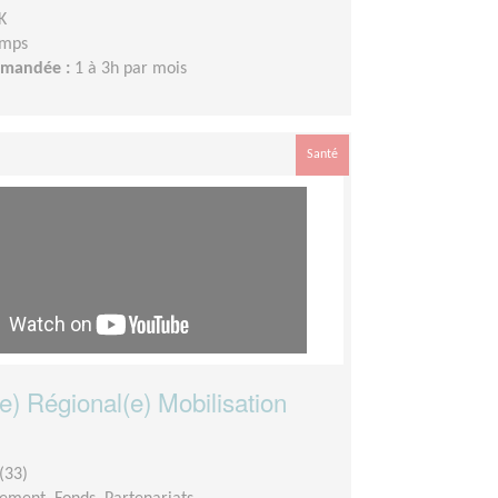
K
emps
demandée :
1 à 3h par mois
Santé
e) Régional(e) Mobilisation
(33)