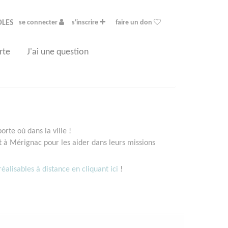
OLES
se connecter
s'inscrire
faire un don
rte
J'ai une question
rte où dans la ville !
à Mérignac pour les aider dans leurs missions
éalisables à distance en cliquant ici
!