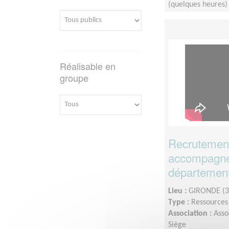
(quelques heures)
Réalisable en
groupe
Recrutement
accompagne
département
Lieu :
GIRONDE (3
Type :
Ressource
Association :
Asso
Siège