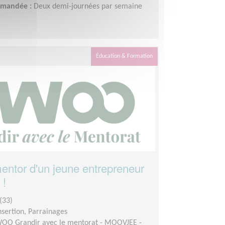
demandée :
Deux demi-journées par semaine
Éducation & Formation
ntor d'un jeune entrepreneur
 !
(33)
insertion, Parrainages
OO Grandir avec le mentorat - MOOVJEE -