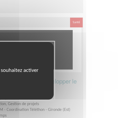
Santé
 souhaitez activer
- Communiquer - Développer le
(33)
ion, Gestion de projets
M - Coordination Téléthon - Gironde (Est)
emps