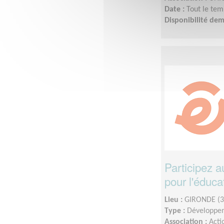
Date :
Tout le tem
Disponibilité de
Participez 
pour l'éduca
Lieu :
GIRONDE (3
Type :
Développem
Association :
Acti