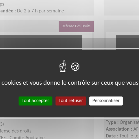
ps
mandée :
De 2 à 7 h par semaine
Défense Des Droits
es cookies et vous donne le contrôle sur ceux que vous
our une association de
Mobiliser 
Tout accepter
Tout refuser
Personnaliser
droits des enfants et agir
Téléthon
Lieu :
GIRONDE 
Type :
Organisat
3)
Association :
AF
fense des droits
Date :
Tout le t
EF - Comité Aquitaine