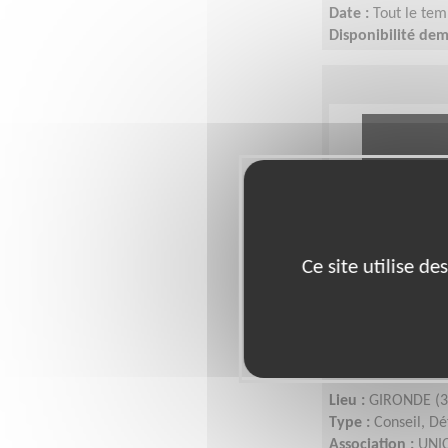
Date :
Tout le tem
Disponibilité de
Ce site utilise d
S'engager p
défense des 
localement !
Lieu :
GIRONDE (3
Type :
Conseil, Dé
Association :
UNIC