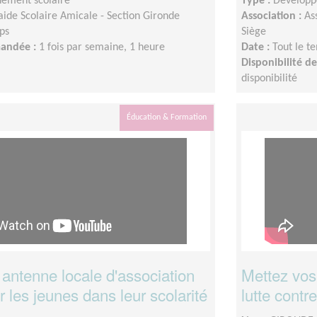
ement scolaire
Type :
Développ
aide Scolaire Amicale - Section Gironde
Association :
As
ps
Siège
mandée :
1 fois par semaine, 1 heure
Date :
Tout le t
Disponibilité 
disponibilité
Éducation & Formation
antenne locale d'association
Mettez vos
r les jeunes dans leur scolarité
lutte contr