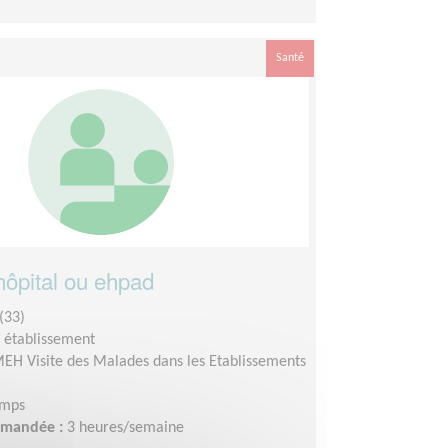
Santé
hôpital ou ehpad
(33)
n établissement
EH Visite des Malades dans les Etablissements
emps
demandée :
3 heures/semaine