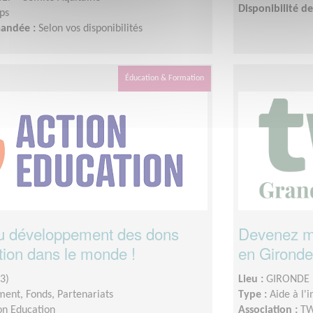
Disponibilité 
ps
mandée :
Selon vos disponibilités
Éducation & Formation
au développement des dons
Devenez me
tion dans le monde !
en Gironde
3)
Lieu :
GIRONDE 
ent, Fonds, Partenariats
Type :
Aide à l'
on Education
Association :
TW