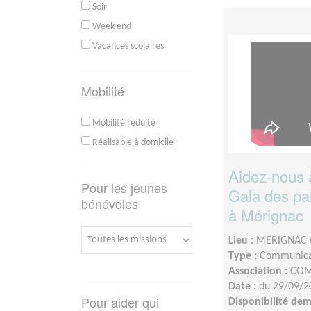
Soir
Week-end
Vacances scolaires
Mobilité
Mobilité réduite
Réalisable à domicile
Aidez-nous à
Pour les jeunes
Gala des par
bénévoles
à Mérignac
Lieu :
MERIGNAC 
Type :
Communica
Association :
COM
Date :
du 29/09/2
Pour aider qui
Disponibilité de