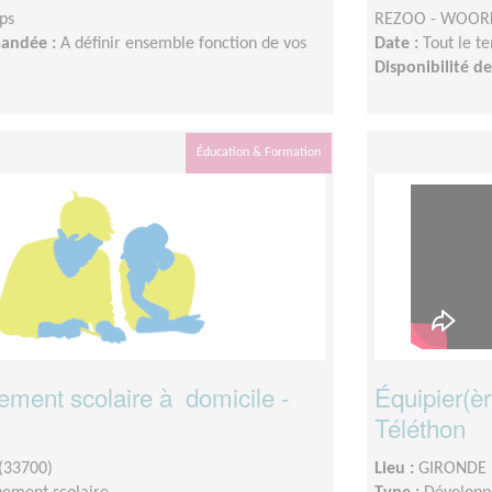
ps
REZOO - WOOR
mandée :
A définir ensemble fonction de vos
Date :
Tout le t
Disponibilité 
Éducation & Formation
ent scolaire à domicile -
Équipier(èr
Téléthon
(33700)
Lieu :
GIRONDE 