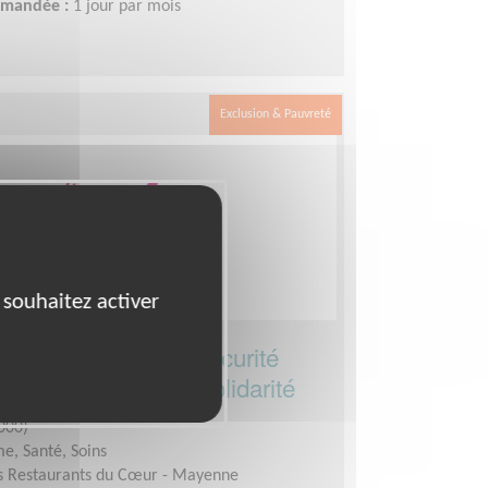
demandée :
1 jour par mois
Exclusion & Pauvreté
 souhaitez activer
e Départemental Sécurité
une association de solidarité
000)
e, Santé, Soins
s Restaurants du Cœur - Mayenne