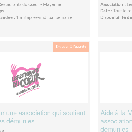
Restaurants du Cœur - Mayenne
Association :
Le
ps
Date :
Tout le t
mandée :
1 à 3 après-midi par semaine
Disponibilité 
Exclusion & Pauvreté
ur une association qui soutient
Aide à la 
es démunies
association
démunies
0)