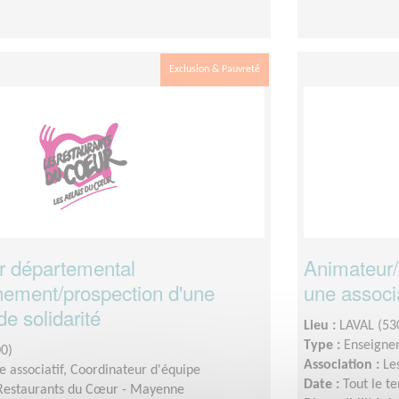
Exclusion & Pauvreté
r départemental
Animateur/
nement/prospection d'une
une associa
de solidarité
Lieu :
LAVAL (53
Type :
Enseigne
0)
Association :
Le
 associatif, Coordinateur d'équipe
Date :
Tout le t
Restaurants du Cœur - Mayenne