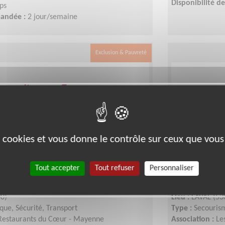
Disponibilité 
ps
mandée :
2 jour/semaine
Exclusion & Pauvreté
es cookies et vous donne le contrôle sur ceux que vous
 de stock d'une association de
Responsabl
Tout accepter
Tout refuser
Personnaliser
Laval
Incendie d'
0)
Lieu :
LAVAL (53
ique, Sécurité, Transport
Type :
Secourism
Restaurants du Cœur - Mayenne
Association :
Le