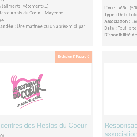
n (aliments, vêtements…)
Lieu :
LAVAL (53
Restaurants du Cœur - Mayenne
Type :
Distribut
ps
Association :
Le
mandée :
Une matinée ou un après-midi par
Date :
Tout le t
Disponibilité 
Exclusion & Pauvreté
 centres des Restos du Coeur
Responsabl
association
0)