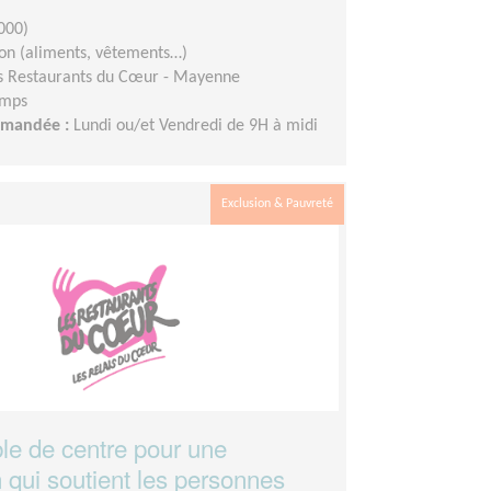
000)
ion (aliments, vêtements…)
s Restaurants du Cœur - Mayenne
emps
demandée :
Lundi ou/et Vendredi de 9H à midi
Exclusion & Pauvreté
e de centre pour une
 qui soutient les personnes