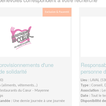
Exclusion & Pauvreté
provisionnements d'une
Responsabl
de solidarité
personne d'
0)
Lieu :
LAVAL (53
n (aliments, vêtements…)
Type :
Conseil, 
Restaurants du Cœur - Mayenne
Association :
Le
ps
Date :
Tout le t
mandée :
Une demie journée à une journée
Disponibilité 