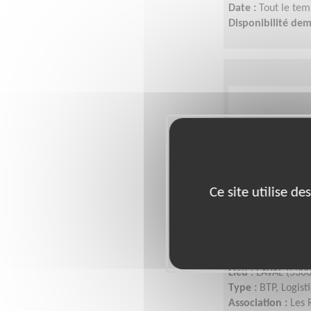
Date :
Tout le tem
Disponibilité de
Ce site utilise d
Gestionnaire
solidarité - 
Lieu :
LAVAL (5300
Type :
BTP, Logist
Association :
Les 