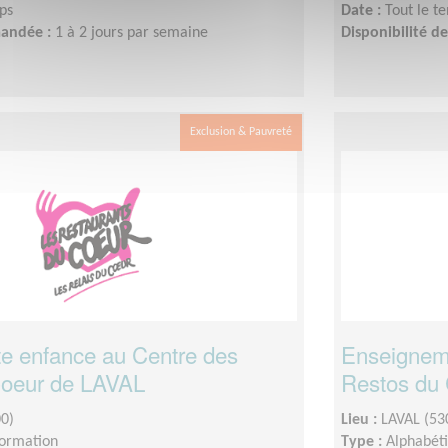
ps
Date :
Tout le t
mandée :
1 à 2 jours par semaine
Disponibilité 
Exclusion & Pauvreté
te enfance au Centre des
Enseigneme
Coeur de LAVAL
Restos du
0)
Lieu :
LAVAL (53
formation
Type :
Alphabéti