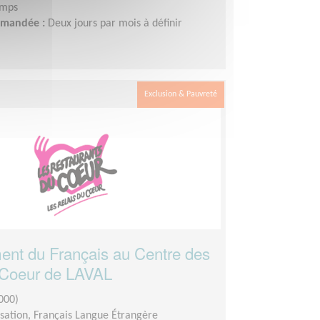
emps
demandée :
Deux jours par mois à définir
Exclusion & Pauvreté
nt du Français au Centre des
 Coeur de LAVAL
000)
sation, Français Langue Étrangère