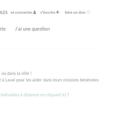
OLES
se connecter
s'inscrire
faire un don
rte
J'ai une question
où dans la ville !
à Laval pour les aider dans leurs missions bénévoles
éalisables à distance en cliquant ici
!