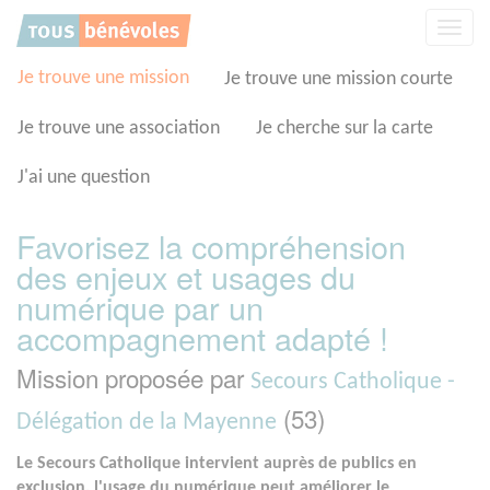
Panneau de gestion des cookies
Affic
la
navig
Je trouve une mission
Je trouve une mission courte
Je trouve une association
Je cherche sur la carte
J'ai une question
Favorisez la compréhension
des enjeux et usages du
numérique par un
accompagnement adapté !
Mission proposée par
Secours Catholique -
(53)
Délégation de la Mayenne
Le Secours Catholique intervient auprès de publics en
exclusion, l'usage du numérique peut améliorer le