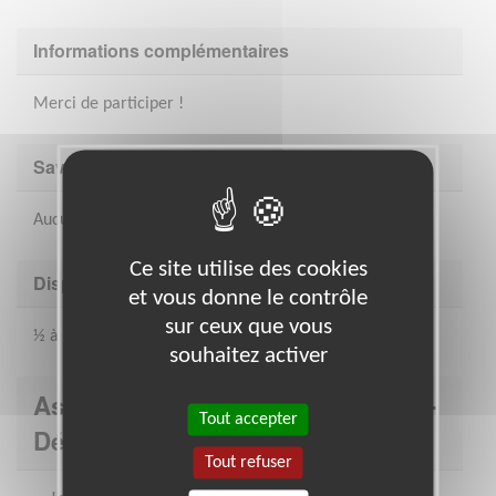
Informations complémentaires
Merci de participer !
Savoir être & compétences
Aucunes compétences particulières pour cette mission
Ce site utilise des cookies
Disponibilité demandée
et vous donne le contrôle
sur ceux que vous
½ à 1 journée par semaine
souhaitez activer
Association : Secours Catholique -
Tout accepter
Délégation de la Mayenne
Tout refuser