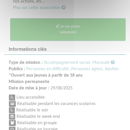
nos actions, en...
Plus sur cette association
Je me porte
volontaire
Informations clés
Type de mission :
Accompagnement social, Maraude
Publics :
Personnes en difficulté,
Personnes âgées,
Adultes
*Ouvert aux jeunes à partir de 18 ans
Mission permanente
Date de mise à jour :
29/08/2025
Lieu accessible
Réalisable pendant les vacances scolaires
Réalisable le soir
Réalisable le week end
Réalisable en groupe
Réalisable en journée