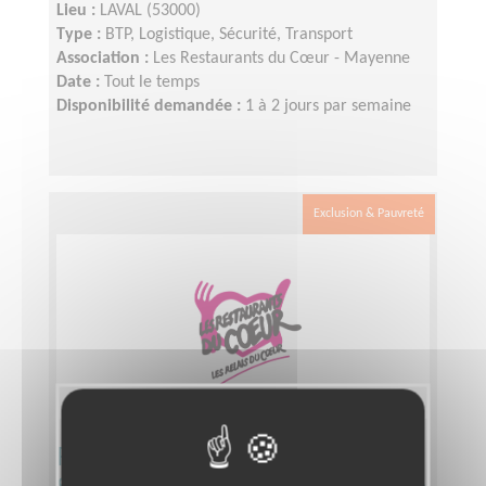
Lieu :
LAVAL (53000)
Type :
BTP, Logistique, Sécurité, Transport
Association :
Les Restaurants du Cœur - Mayenne
Date :
Tout le temps
Disponibilité demandée :
1 à 2 jours par semaine
Exclusion & Pauvreté
Responsable Départemental
Sécurité Incendie d'une association