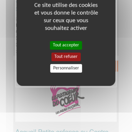
Ce site utilise des cookies
de solidarité
et vous donne le contrôle
Lieu :
LAVAL (53000)
sur ceux que vous
Type :
Secourisme, Santé, Soins
souhaitez activer
Association :
Les Restaurants du Cœur - Mayenne
Date :
Tout le temps
Tout accepter
Disponibilité demandée :
Deux jours par mois à
définir
Tout refuser
Exclusion & Pauvreté
Personnaliser
Accueil Petite enfance au Centre