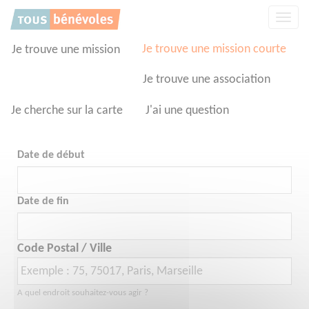
Panneau de gestion des cookies
Affic
la
navig
Je trouve une mission courte
Je trouve une mission
Je trouve une association
Je cherche sur la carte
J'ai une question
Date de début
Date de fin
Code Postal / Ville
A quel endroit souhaitez-vous agir ?