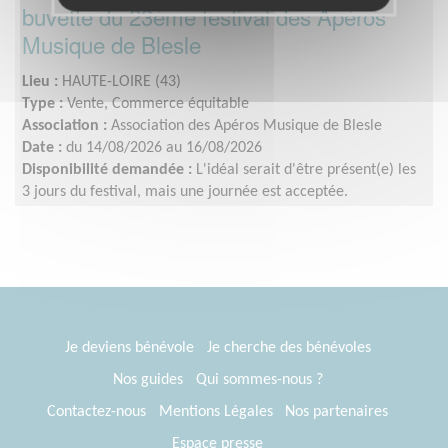
buvette du 23ème festival des Apéros
Musique de Blesle
Lieu :
HAUTE-LOIRE (43)
Type :
Vente, Commerce équitable
Association :
Association des Apéros Musique de Blesle
Date :
du 14/08/2026 au 16/08/2026
Disponibilité demandée :
L'idéal serait d'être présent(e) les
3 jours du festival, mais une journée est acceptée.
Je deviens bénévole
Je cherche des bénévoles
Nos guides
Qui sommes-nous ?
Contactez-nous
Mentions Légales
Nos partenaires
Espace presse