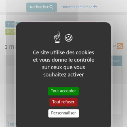
Rechercher
Nouvelle recherche
CULTURE
DÉFENSE DES DROITS
ÉDUCATION & FORMATION
ENVIRONNEMENT
EXCLUSION & PAUVRETÉ
SANTÉ
SPORT
mission courtes
Flux RSS de cette recherche
1
Ce site utilise des cookies
et vous donne le contrôle
Culture
sur ceux que vous
souhaitez activer
Tout accepter
Tout refuser
Personnaliser
Tenir un stand de restauration ou une