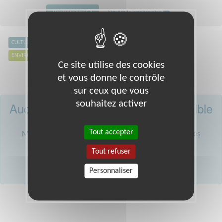
Rechercher
Nouvelle recherche
CULTURE
DÉFENSE DES DROITS
ÉDUCATION & FORMATION
ENVIRONNEMENT
EXCLUSION & PAUVRETÉ
SANTÉ
SPORT
Ce site utilise des cookies
et vous donne le contrôle
sur ceux que vous
souhaitez activer
Aucune mission courte n'est disponible
près de chez vous.
Tout accepter
N'hésitez pas à répondre aux missions plus longues. Les
associations ont besoin de vous !
Tout refuser
JE CHERCHE UNE MISSION PLUS LONGUE
Personnaliser