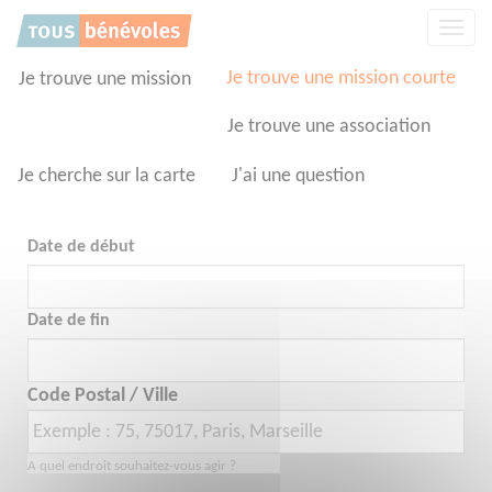
Panneau de gestion des cookies
Affic
la
navig
Je trouve une mission courte
Je trouve une mission
Je trouve une association
Je cherche sur la carte
J'ai une question
Date de début
Date de fin
Code Postal / Ville
A quel endroit souhaitez-vous agir ?