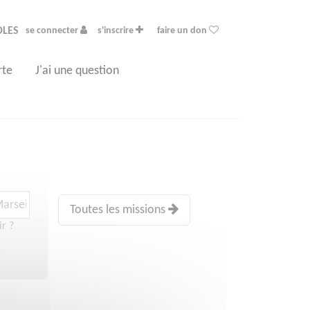
OLES
se connecter
s'inscrire
faire un don
rte
J'ai une question
Toutes les missions
ir ?