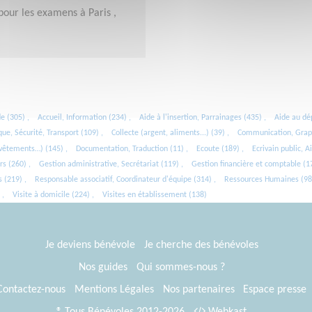
our les examens à Paris ,
 (305) ,
Accueil, Information (234) ,
Aide à l'insertion, Parrainages (435) ,
Aide au dé
que, Sécurité, Transport (109) ,
Collecte (argent, aliments...) (39) ,
Communication, Grap
 vêtements…) (145) ,
Documentation, Traduction (11) ,
Ecoute (189) ,
Ecrivain public, 
s (260) ,
Gestion administrative, Secrétariat (119) ,
Gestion financière et comptable (17
 (219) ,
Responsable associatif, Coordinateur d'équipe (314) ,
Ressources Humaines (98)
 ,
Visite à domicile (224) ,
Visites en établissement (138)
Je deviens bénévole
Je cherche des bénévoles
Nos guides
Qui sommes-nous ?
Contactez-nous
Mentions Légales
Nos partenaires
Espace presse