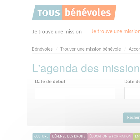
Panneau de gestion des cookies
Je trouve une missio
Je trouve une mission
Bénévoles
Trouver une mission bénévole
Acco
L'agenda des mission
Date de début
Date de
Reche
CULTURE
DÉFENSE DES DROITS
ÉDUCATION & FORMATION
EN