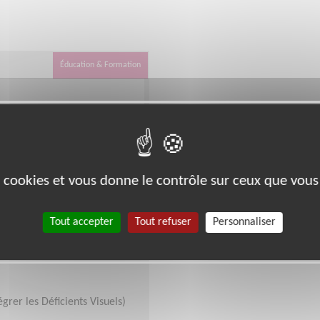
Éducation & Formation
es cookies et vous donne le contrôle sur ceux que vous
droit, handicapé de
Tout accepter
Tout refuser
Personnaliser
rer les Déficients Visuels)