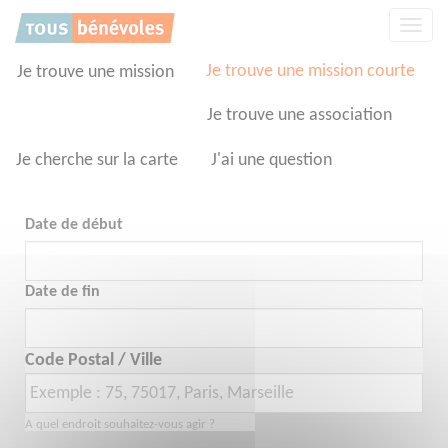
Panneau de gestion des cookies
Affic
la
navig
Je trouve une mission courte
Je trouve une mission
Je trouve une association
Je cherche sur la carte
J'ai une question
Date de début
Date de fin
Code Postal / Ville
A quel endroit souhaitez-vous agir ?