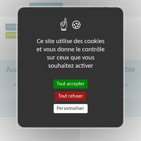
Rechercher
Nouvelle recherche
CULTURE
DÉFENSE DES DROITS
ÉDUCATION & FORMATION
ENVIRONNEMENT
EXCLUSION & PAUVRETÉ
SANTÉ
SPORT
Ce site utilise des cookies
et vous donne le contrôle
sur ceux que vous
souhaitez activer
Aucune mission courte n'est disponible
près de chez vous.
Tout accepter
N'hésitez pas à répondre aux missions plus longues. Les
associations ont besoin de vous !
Tout refuser
JE CHERCHE UNE MISSION PLUS LONGUE
Personnaliser