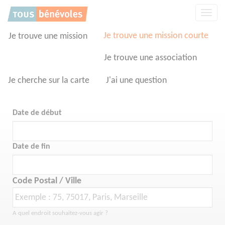
Panneau de gestion des cookies
Affic
la
navig
Je trouve une mission courte
Je trouve une mission
Je trouve une association
Je cherche sur la carte
J'ai une question
Date de début
Date de fin
Code Postal / Ville
A quel endroit souhaitez-vous agir ?