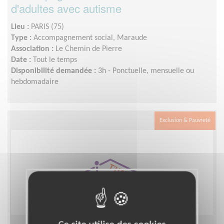
d'adultes avec autisme
Lieu :
PARIS (75)
Type :
Accompagnement social, Maraude
Association :
Le Chemin de Pierre
Date :
Tout le temps
Disponibilité demandée :
3h - Ponctuelle, mensuelle ou
hebdomadaire
Exclusion & Pauvreté