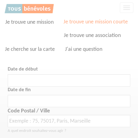
Panneau de gestion des cookies
Affic
la
navig
Je trouve une mission courte
Je trouve une mission
Je trouve une association
Je cherche sur la carte
J'ai une question
Date de début
Date de fin
Code Postal / Ville
A quel endroit souhaitez-vous agir ?