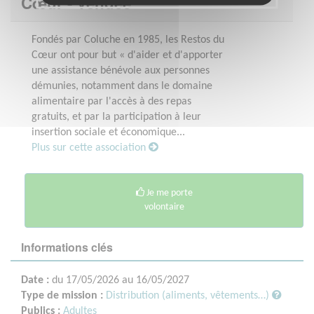
Cœur - Vendée
Fondés par Coluche en 1985, les Restos du
Cœur ont pour but « d'aider et d'apporter
une assistance bénévole aux personnes
démunies, notamment dans le domaine
alimentaire par l'accès à des repas
gratuits, et par la participation à leur
insertion sociale et économique...
Plus sur cette association
Je me porte
volontaire
Informations clés
Date :
du 17/05/2026 au 16/05/2027
Type de mission :
Distribution (aliments, vêtements…)
Publics :
Adultes