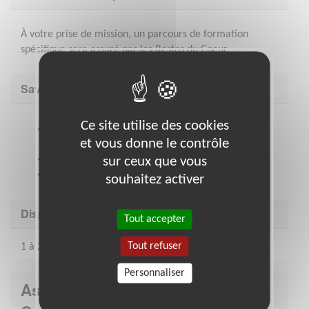
À votre prise de mission, un parcours de formation
spécifique sera assuré par les Restos du Coeur.
Savoir être & compétences
Ce site utilise des cookies
Adhésion aux valeurs de solidarité, neutralité et
et vous donne le contrôle
bienveillance des Restos
Connaissances en logistique
sur ceux que vous
Connaissance des outils informatiques (tableurs)
souhaitez activer
Disponibilité demandée
Tout accepter
Tout refuser
1 à 2 jours par semaine
Personnaliser
Association : Les Restaurants du