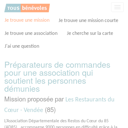
Panneau de gestion des cookies
Affic
la
navig
Je trouve une mission
Je trouve une mission courte
Je trouve une association
Je cherche sur la carte
J'ai une question
Préparateurs de commandes
pour une association qui
soutient les personnes
démunies
Mission proposée par
Les Restaurants du
(85)
Cœur - Vendée
L’Association Départementale des Restos du Cœur du 85
(AD85) , accompagne 9000 personnes en difficulté grâce à la