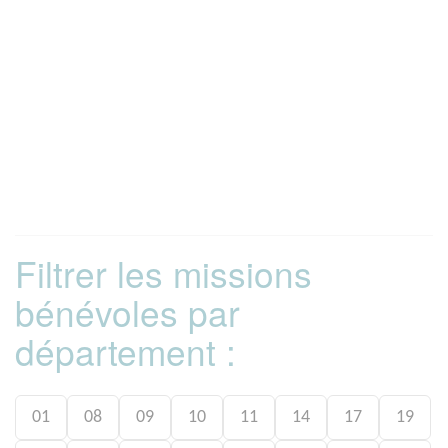
Filtrer les missions
bénévoles par
département :
01
08
09
10
11
14
17
19