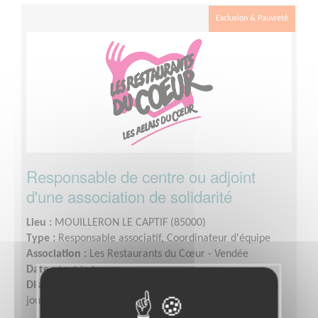
Exclusion & Pauvreté
Responsable de centre ou adjoint
d'une association de solidarité
Lieu :
MOUILLERON LE CAPTIF (85000)
Type :
Responsable associatif, Coordinateur d'équipe
Association :
Les Restaurants du Cœur - Vendée
Date :
Tout le temps
Disponibilité demandée :
1 ou 2 jours par semaine en
journée