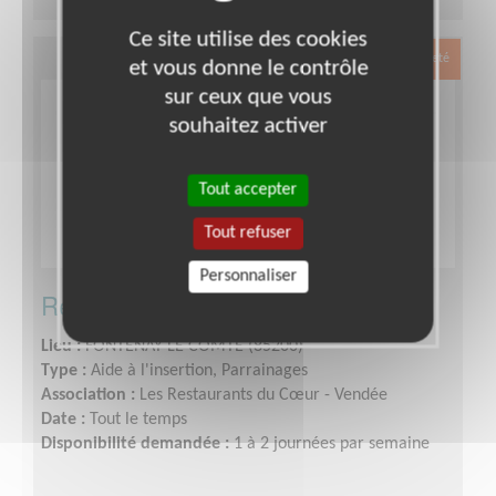
Ce site utilise des cookies
Exclusion & Pauvreté
et vous donne le contrôle
sur ceux que vous
souhaitez activer
Tout accepter
Tout refuser
Personnaliser
Responsable Insertion
Lieu :
FONTENAY LE COMTE (85200)
Type :
Aide à l'insertion, Parrainages
Association :
Les Restaurants du Cœur - Vendée
Date :
Tout le temps
Disponibilité demandée :
1 à 2 journées par semaine