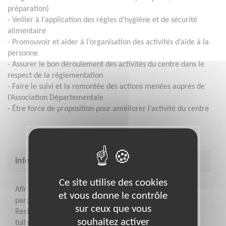
préparation)
- Veiller à l’application des règles d’hygiène et de sécurité
alimentaire
- Promouvoir et aider à l’organisation des activités d’aide à la
personne
- Assurer le bon déroulement des activités du centre dans le
respect de la réglementation
- Faire le suivi et la remontée des actions menées auprès de
l’Association Départementale
- Être force de proposition pour améliorer l’activité du centre
Informations complémentaires
Ce site utilise des cookies
Afin de prendre votre mission en main sereinement, un
et vous donne le contrôle
parcours de formation spécifique sera assuré par les
sur ceux que vous
Restos du Cœur et, dans la mesure du possible, un
souhaitez activer
tuilage sera mis en place.