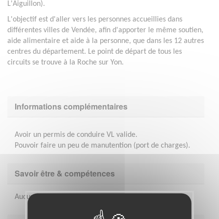
L'Aiguillon).
L'objectif est d'aller vers les personnes accueillies dans
différentes villes de Vendée, afin d'apporter le même soutien,
aide alimentaire et aide à la personne, que dans les 12 autres
centres du département. Le point de départ de tous les
circuits se trouve à la Roche sur Yon.
Informations complémentaires
Avoir un permis de conduire VL valide.
Pouvoir faire un peu de manutention (port de charges).
Savoir être & compétences
Aucunes compétences particulières pour cette mission