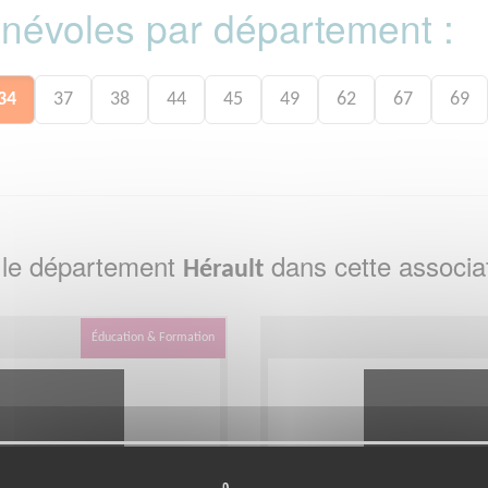
bénévoles par département :
34
37
38
44
45
49
62
67
69
 le département
dans cette associa
Hérault
Éducation & Formation