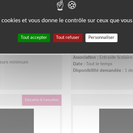
es cookies et vous donne le contrôle sur ceux que vous
ile - Sète
Coresponsable local 
Montpellier
Tout accepter
Tout refuser
Personnaliser
Lieu :
MONTPELLIER (34000)
 Occitanie
Type :
Responsable associatif,
Association :
Entraide Scolaire
 heure minimum
Date :
Tout le temps
Disponibilité demandée :
1 d
Éducation & Formation