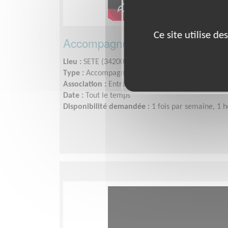
Ce site utilise d
Accompagnement scolaire à domic
Lieu :
SETE (34200)
Type :
Accompagnement scolaire
Association :
Entraide Scolaire Amicale - Section
Date :
Tout le temps
Disponibilité demandée :
1 fois par semaine, 1