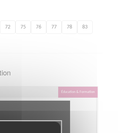
72
75
76
77
78
83
tion
Éducation & Formation