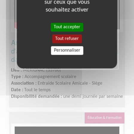
sur ceux que vous
souhaitez activer
Tout accepter
Tout refuser
Animez une antenne locale
d'association pour soutenir les jeunes
Personnaliser
dans leur scolarité !
Lieu :
MERIGNAC (33700)
Type :
Accompagnement scolaire
Association :
Entraide Scolaire Amicale - Siège
Date :
Tout le temps
Disponibilité demandée :
une demi journée par semaine
Éducation & Formation