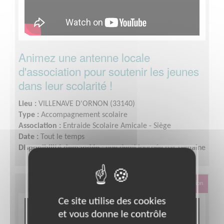
Animez une antenne locale
d'association pour soutenir les jeunes
dans leur scolarité !
Lieu :
VILLENAVE D'ORNON (33140)
Type :
Accompagnement scolaire
Association :
Entraide Scolaire Amicale - Siège
Date :
Tout le temps
Disponibilité demandée :
une demi journée par semaine
Éducation & Formation
Ce site utilise des cookies
et vous donne le contrôle