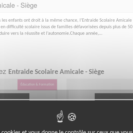
icale - Siège
s les enfants ont droit à la même chance, l’Entraide Scolaire Amicale
en difficulté scolaire issus de familles défavorisées depuis plus de 50
onduire vers la réussite et l’autonomie.Chaque année,...
hez
Entraide Scolaire Amicale - Siège
Éducation & Formation
es cookies et vous donne le contrôle sur ceux que vous