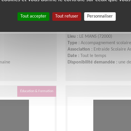
utenir les jeunes
Animez une antenne lo
Tout accepter
Tout refuser
Personnaliser
dans leur scolarité !
Lieu :
LE MANS (72000)
Type :
Accompagnement scolair
Association :
Entraide Scolaire A
Date :
Tout le temps
maine
Disponibilité demandée :
une de
Éducation & Formation