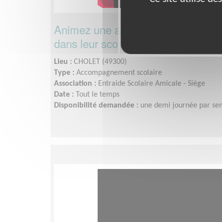
Animez une antenne locale pour so
dans leur scolarité !
Lieu :
CHOLET (49300)
Type :
Accompagnement scolaire
Association :
Entraide Scolaire Amicale - Siège
Date :
Tout le temps
Disponibilité demandée :
une demi journée par se