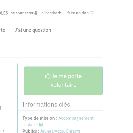
OLES
se connecter
s'inscrire
faire un don
rte
J'ai une question
Je me porte
volontaire
Informations clés
t
i
Type de mission :
Accompagnement
scolaire
s ?
Publics :
Jeunes/Ados,
Enfants