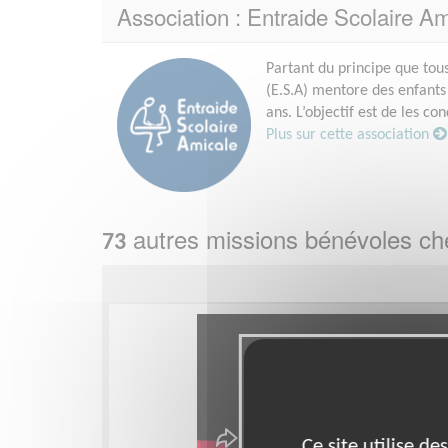
Association : Entraide Scolaire Am
Partant du principe que tou
(E.S.A) mentore des enfants 
ans. L’objectif est de les c
Plus sur cette association
autres missions bénévoles c
73
Ce site utilise d