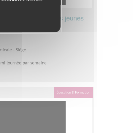
cale pour soutenir les jeunes
e
micale - Siège
mi journée par semaine
Éducation & Formation