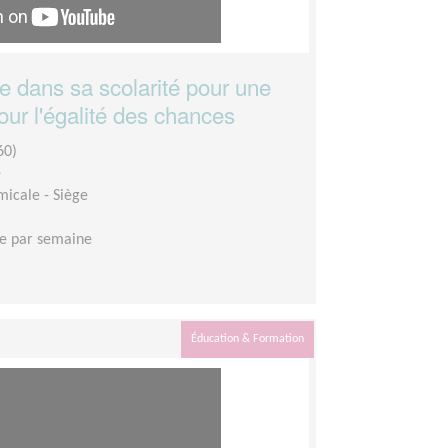
 dans sa scolarité pour une
our l'égalité des chances
60)
e
micale - Siège
e par semaine
Éducation & Formation