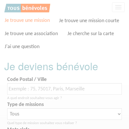
Panneau de gestion des cookies
Affic
la
navig
Je trouve une mission
Je trouve une mission courte
Je trouve une association
Je cherche sur la carte
J'ai une question
Je deviens bénévole
Code Postal / Ville
A quel endroit souhaitez-vous agir ?
Type de missions
Quel type de mission souhaitez vous réaliser ?