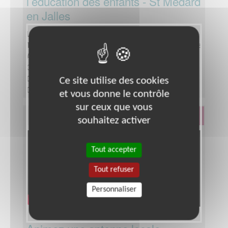
l’éducation des enfants - St Médard
en Jalles
Lieu :
ST MEDARD EN JALLES (33160)
Type :
Responsable associatif, Coordinateur d'équipe
Association :
Entraide Scolaire Amicale - Section
Gironde
Date :
Tout le temps
Ce site utilise des cookies
Disponibilité demandée :
1 demi-journée par
et vous donne le contrôle
semaine minimum
sur ceux que vous
Éducation & Formation
souhaitez activer
Tout accepter
Tout refuser
Personnaliser