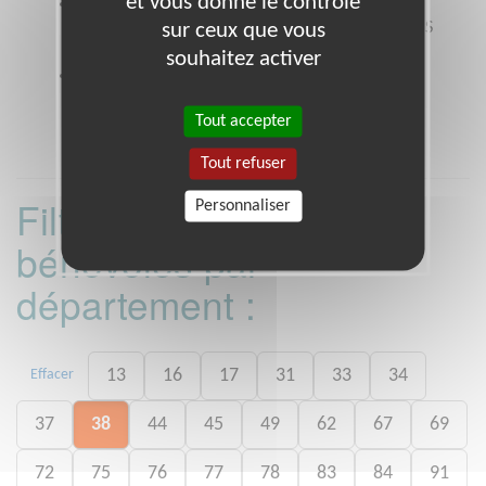
et vous donne le contrôle
Coordonnées
18 avenue de la Porte Brunet –
75019 PARIS 30, boulevard d'Algérie - 75019 PARIS
sur ceux que vous
* TOUT LE DEPARTEMENT (78)
souhaitez activer
Heures d'ouverture
0800 67 24 00 (appel gratuit depuis un poste fixe)
Tout accepter
Tout refuser
Filtrer les missions
Personnaliser
bénévoles par
département :
13
16
17
31
33
34
Effacer
37
38
44
45
49
62
67
69
72
75
76
77
78
83
84
91