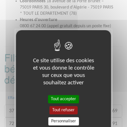
Coordonnées
18 avenue de la Porte Brunet –
75019 PARIS 30, boulevard d'Algérie - 75019 PARIS
* TOUT LE DEPARTEMENT (78)
Heures d'ouverture
0800 67 24 00 (appel gratuit depuis un poste fixe)
Filtrer les missions
Ce site utilise des cookies
bénévoles par
et vous donne le contrôle
département :
sur ceux que vous
souhaitez activer
13
16
17
31
33
34
Effacer
Tout accepter
Tout refuser
37
38
44
45
49
62
67
69
Personnaliser
72
75
76
77
78
83
84
91