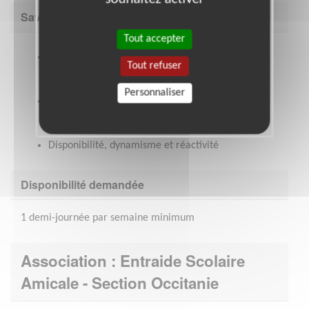
Savoir être & compétences
Tout accepter
Adhésion à la Charte et aux valeurs de l’E.S.A
Tout refuser
Personnaliser
Qualités relationnelles et humaines
Disponibilité, dynamisme et réactivité
Disponibilité demandée
1 demi-journée par semaine minimum
Association : Entraide Scolaire
Amicale - Section Occitanie