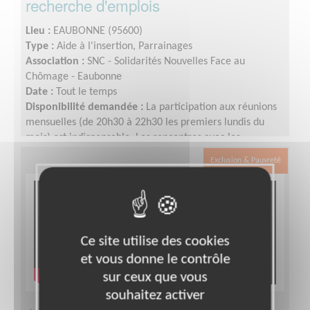
recherche d'emplois
Lieu :
EAUBONNE (95600)
Type :
Aide à l'insertion, Parrainages
Association :
SNC - Solidarités Nouvelles Face au
Chômage - Eaubonne
Date :
Tout le temps
Disponibilité demandée :
La participation aux réunions
mensuelles (de 20h30 à 22h30 les premiers lundis du
mois) est indispensable. Les rencontres avec les
personnes accompagnées sont programmées par le
Exclusion & Pauvreté
"trinôme" (la personne accompagnée et ses deux
accompagnateurs bénévoles). En moyenne, il faut
compter 1heure toutes les 3 semaines, mais cela peut
varier selon les besoins
Ce site utilise des cookies
et vous donne le contrôle
sur ceux que vous
souhaitez activer