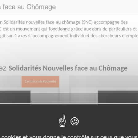
les face au Chômage
ion Solidarités nouvelles face au chômage (SNC) accompagne des
C est un mouvement qui fonctionne grâce aux dons de particuliers et
agit sur 4 axes :L'accompagnement individuel des chercheurs d'emplo
hez
Solidarités Nouvelles face au Chômage
Exclusion & Pauvreté
es cookies et vous donne le contrôle sur ceux que vous