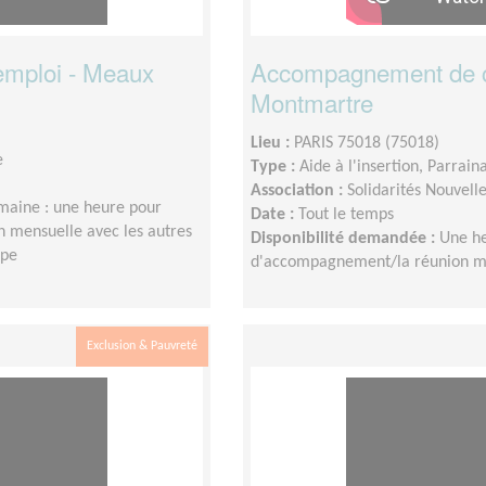
mploi - Meaux
Accompagnement de ch
Montmartre
Lieu :
PARIS 75018 (75018)
e
Type :
Aide à l'insertion, Parrain
Association :
Solidarités Nouvel
aine : une heure pour
Date :
Tout le temps
 mensuelle avec les autres
Disponibilité demandée :
Une he
upe
d'accompagnement/la réunion men
Exclusion & Pauvreté