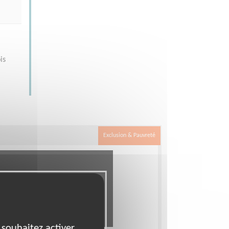
is
Exclusion & Pauvreté
 souhaitez activer