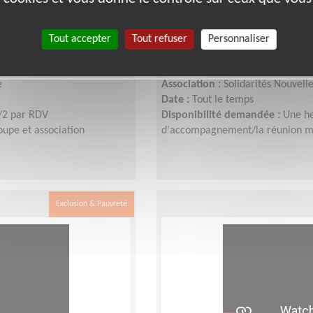
emploi
Accompagnement de ch
Tout accepter
Tout refuser
Personnaliser
Lieu :
PALAISEAU (91120)
Type :
Aide à l'insertion, Parrain
e
Association :
Solidarités Nouvel
Date :
Tout le temps
/2 par RDV
Disponibilité demandée :
Une he
upe et association
d'accompagnement/la réunion men
Exclusion & Pauvreté