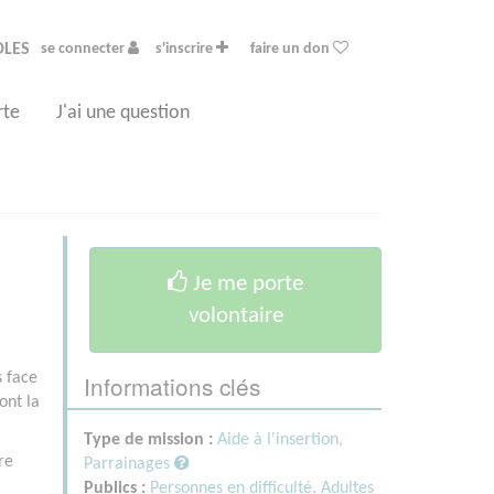
OLES
se connecter
s'inscrire
faire un don
rte
J'ai une question
Je me porte
volontaire
Informations clés
s face
ont la
Type de mission :
Aide à l'insertion,
re
Parrainages
Publics :
Personnes en difficulté,
Adultes