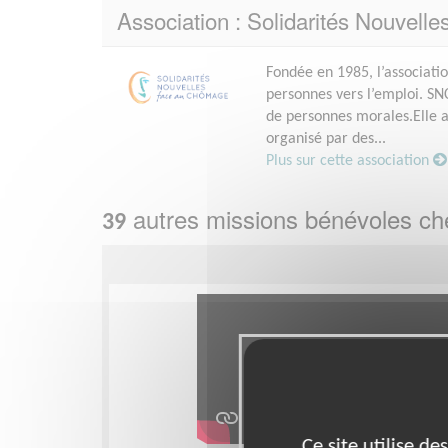
Association : Solidarités Nouvel
Fondée en 1985, l’associat
personnes vers l’emploi. SN
de personnes morales.Elle 
organisé par des...
Plus sur cette association
autres missions bénévoles c
39
Ce site utilise d