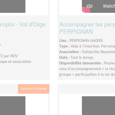
ploi - Val d'Orge
Accompagner les pers
PERPIGNAN
Lieu :
PERPIGNAN (66000)
e
Type :
Aide à l'insertion, Parrain
Association :
Solidarités Nouvel
/2 par RDV
Date :
Tout le temps
upe et association
Disponibilité demandée :
Plusie
vous d'accompagnement + la réun
groupe + participation à la vie du
Exclusion & Pauvreté