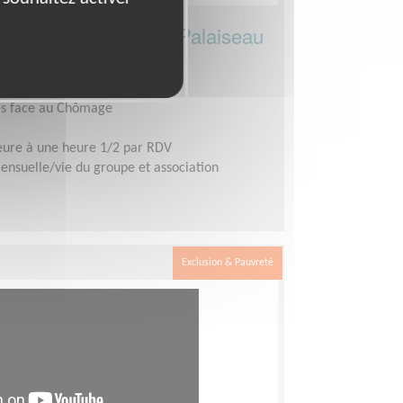
ercheur d'emploi - Palaiseau
ages
les face au Chômage
ure à une heure 1/2 par RDV
suelle/vie du groupe et association
Exclusion & Pauvreté